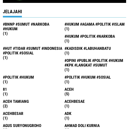
JELAJAHI
#BNNP #SUMUT #NARKOBA
#HUKUM #AGAMA #POLITIK #ISLAM
#HUKUM
(1)
(1)
#HUKUM #POLITIK #NARKOBA
(1)
#HUT #TIDAR #SUMUT #INDONESIA
#KADISDIK #LABUHANBATU
#POLITIK #SOSIAL
(1)
(1)
#OPINI #PUBLIK #POLITIK #HUKUM
#KPK #LANGKAT #SUMUT
(1)
#POLITIK #HUKUM
#POLITIK #HUKUM #SOSIAL
(1)
(1)
81
ACEH
(1)
(5)
ACEH TAMIANG
ACEHBESAE
(2)
(1)
ACEHBESAR
ADK
(1)
(1)
AGUS SURYONUGROHO
AHMAD DOLI KURNIA