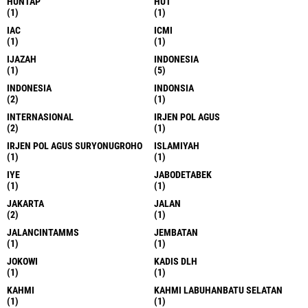
HUNTAP
HUT
(1)
(1)
IAC
ICMI
(1)
(1)
IJAZAH
INDONESIA
(1)
(5)
INDONESIA
INDONSIA
(2)
(1)
INTERNASIONAL
IRJEN POL AGUS
(2)
(1)
IRJEN POL AGUS SURYONUGROHO
ISLAMIYAH
(1)
(1)
IYE
JABODETABEK
(1)
(1)
JAKARTA
JALAN
(2)
(1)
JALANCINTAMMS
JEMBATAN
(1)
(1)
JOKOWI
KADIS DLH
(1)
(1)
KAHMI
KAHMI LABUHANBATU SELATAN
(1)
(1)