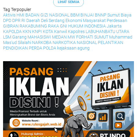
LIHAT SEMUA
Tag Terpopuler
Aktivis HMI
BADAN GIZI NASIONAL
BBM
BINJAI
BNNP Sumut
Biaya
DPD
DPR RI
Daerah
Deli Serdang
Ekonomi Masyarakat Perdesaan
GIBRAN RAKABUMING RAKA
GNI
HUKUM
INDONESIA
Jakarta
KAPOLDA
KKN
KNPI
KOTA
Kanwil
Kapolres
LABUHANBATU UTARA
LSM Garang
MAHASISWI
MEDAN
MW FORHATI SUMUT
Muhammad
Mas'ud Silalahi
NARKOBA
NARKOTIKA
NASIONAL
PELANTIKAN
PENDIDIKAN
PERDA
POLDA
kejaksaan agung