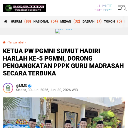
JUM'AT
7 08 2026
(80)
(54)
(32)
(7)
(5)
HUKUM
NASIONAL
MEDAN
DAERAH
TOKOH
RE
›
Tanpa label
›
KETUA PW PGMNI SUMUT HADIRI HARLAH KE-5 PGMNI, DORONG PENGANGKATAN PPPK GURU MADRASAH SECARA TERBUKA
KETUA PW PGMNI SUMUT HADIRI
HARLAH KE-5 PGMNI, DORONG
PENGANGKATAN PPPK GURU MADRASAH
SECARA TERBUKA
MMS
Selasa, 30 Juni 2026, Juni 30, 2026 WIB