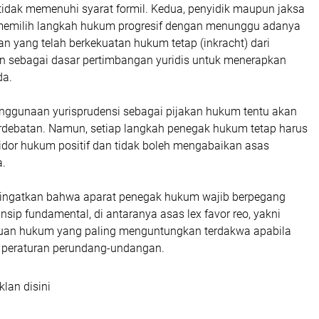
tidak memenuhi syarat formil. Kedua, penyidik maupun jaksa
emilih langkah hukum progresif dengan menunggu adanya
n yang telah berkekuatan hukum tetap (inkracht) dari
ain sebagai dasar pertimbangan yuridis untuk menerapkan
da.
ggunaan yurisprudensi sebagai pijakan hukum tentu akan
rdebatan. Namun, setiap langkah penegak hukum tetap harus
idor hukum positif dan tidak boleh mengabaikan asas
a.
ingatkan bahwa aparat penegak hukum wajib berpegang
nsip fundamental, di antaranya asas lex favor reo, yakni
uan hukum yang paling menguntungkan terdakwa apabila
n peraturan perundang-undangan.
klan disini