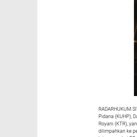
RADARHUKUM.SIT
Pidana (KUHP), Da
Royani (KTR), yan
dilimpahkan ke p