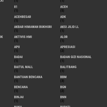
KAT
(1)
(1)
81
ACEH
(1)
(5)
ACEHBESAR
ADK
(1)
(1)
AKBAR HIMAWAN BUKHORI
AKSI JILID LL
(1)
(1)
IK
AKTIVIS HMI
ALOR
(1)
(1)
APII
APRESIASI
(1)
(2)
BADAI
BADAN GIZI NASIONAL
(1)
(1)
BAITUL MALL
BALITBANG
(1)
(1)
BANTUAN BENCANA
BBM
(1)
(3)
BENCANA
BGN
(1)
(2)
BINJAI
BNN
(1)
(2)