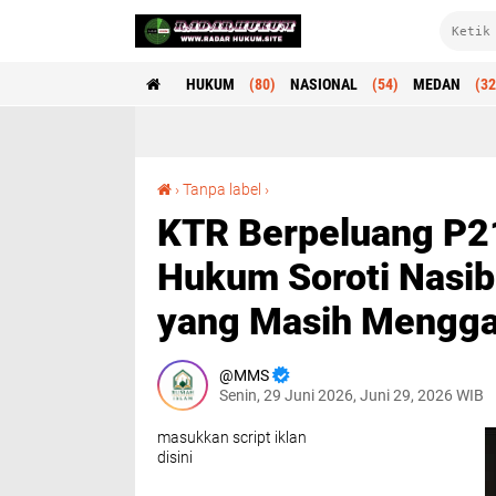
HUKUM
(80)
NASIONAL
(54)
MEDAN
(32
KTR Berpeluang P21 Lebih Dulu, Pengamat Hukum Soroti Nasib Tersangka Klaster Lain yang Masih Menggantung
›
Tanpa label
›
KTR Berpeluang P21
Hukum Soroti Nasib
yang Masih Mengg
MMS
Senin, 29 Juni 2026, Juni 29, 2026 WIB
masukkan script iklan
disini