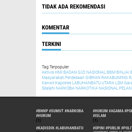
TIDAK ADA REKOMENDASI
KOMENTAR
TERKINI
Tag Terpopuler
Aktivis HMI
BADAN GIZI NASIONAL
BBM
BINJAI
Masyarakat Perdesaan
GIBRAN RAKABUMING 
Kanwil
Kapolres
LABUHANBATU UTARA
LSM Gar
Silalahi
NARKOBA
NARKOTIKA
NASIONAL
PELAN
#BNNP #SUMUT #NARKOBA
#HUKUM #AGAMA #POL
#HUKUM
#ISLAM
(1)
(1)
#KADISDIK #LABUHANBATU
#OPINI #PUBLIK #POLI