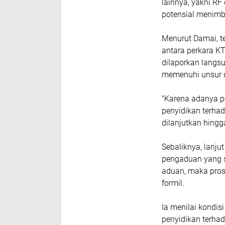
lainnya, yakni RF
potensial menimb
Menurut Damai, t
antara perkara K
dilaporkan langs
memenuhi unsur d
"Karena adanya p
penyidikan terhad
dilanjutkan hingg
Sebaliknya, lanju
pengaduan yang s
aduan, maka pros
formil.
Ia menilai kondi
penyidikan terha