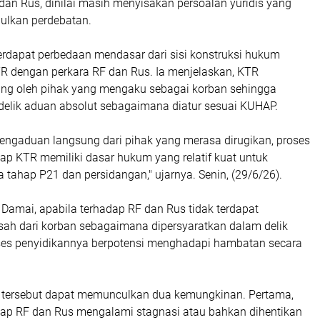
 dan Rus, dinilai masih menyisakan persoalan yuridis yang
ulkan perdebatan.
erdapat perbedaan mendasar dari sisi konstruksi hukum
TR dengan perkara RF dan Rus. Ia menjelaskan, KTR
ung oleh pihak yang mengaku sebagai korban sehingga
elik aduan absolut sebagaimana diatur sesuai KUHAP.
engaduan langsung dari pihak yang merasa dirugikan, proses
ap KTR memiliki dasar hukum yang relatif kuat untuk
a tahap P21 dan persidangan," ujarnya. Senin, (29/6/26).
t Damai, apabila terhadap RF dan Rus tidak terdapat
ah dari korban sebagaimana dipersyaratkan dalam delik
es penyidikannya berpotensi menghadapi hambatan secara
si tersebut dapat memunculkan dua kemungkinan. Pertama,
dap RF dan Rus mengalami stagnasi atau bahkan dihentikan