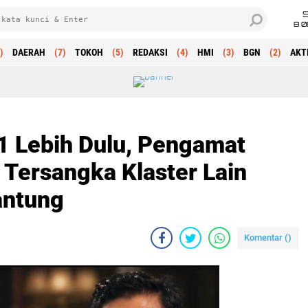
8 0
)
DAERAH
(7)
TOKOH
(5)
REDAKSI
(4)
HMI
(3)
BGN
(2)
AKT
 Lebih Dulu, Pengamat
 Tersangka Klaster Lain
antung
Komentar (
)