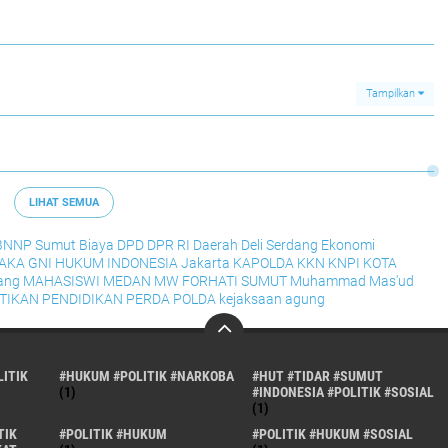
Tampilkan
LIHAT SEMUA
BNNP Sumut
Biaya
DPD
DPR RI
Daerah
Deli Serdang
Ekonomi
RAKA
GNI
HUKUM
INDONESIA
Jakarta
KAPOLDA
KKN
KNPI
KOTA
ang
MAHASISWI
MEDAN
MW FORHATI SUMUT
Muhammad Mas'ud
TIKAN
PENDIDIKAN
PERDA
POLDA
kejaksaan agung
ITIK
#HUKUM #POLITIK #NARKOBA
#HUT #TIDAR #SUMUT
(1)
#INDONESIA #POLITIK #SOSIAL
(1)
TIK
#POLITIK #HUKUM
#POLITIK #HUKUM #SOSIAL