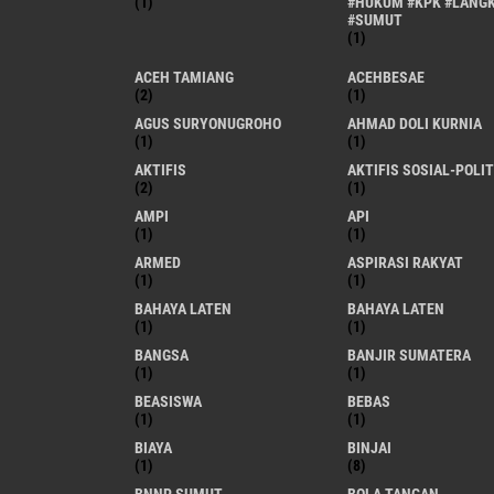
(1)
#HUKUM #KPK #LANG
#SUMUT
(1)
ACEH TAMIANG
ACEHBESAE
(2)
(1)
AGUS SURYONUGROHO
AHMAD DOLI KURNIA
(1)
(1)
AKTIFIS
AKTIFIS SOSIAL-POLIT
(2)
(1)
AMPI
API
(1)
(1)
ARMED
ASPIRASI RAKYAT
(1)
(1)
BAHAYA LATEN
BAHAYA LATEN
(1)
(1)
BANGSA
BANJIR SUMATERA
(1)
(1)
BEASISWA
BEBAS
(1)
(1)
BIAYA
BINJAI
(1)
(8)