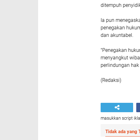
ditempuh penyid
Ia pun menegask
penegakan hukum a
dan akuntabel.
"Penegakan hukum
menyangkut wibaw
perlindungan hak
(Redaksi)
masukkan script ikla
Tidak ada yang T