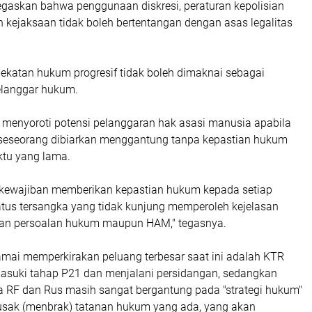
negaskan bahwa penggunaan diskresi, peraturan kepolisian
 kejaksaan tidak boleh bertentangan dengan asas legalitas
ekatan hukum progresif tidak boleh dimaknai sebagai
elanggar hukum.
ai menyoroti potensi pelanggaran hak asasi manusia apabila
 seseorang dibiarkan menggantung tanpa kepastian hukum
tu yang lama.
 kewajiban memberikan kepastian hukum kepada setiap
atus tersangka yang tidak kunjung memperoleh kejelasan
an persoalan hukum maupun HAM," tegasnya.
amai memperkirakan peluang terbesar saat ini adalah KTR
asuki tahap P21 dan menjalani persidangan, sedangkan
ra RF dan Rus masih sangat bergantung pada "strategi hukum"
sak (menbrak) tatanan hukum yang ada, yang akan