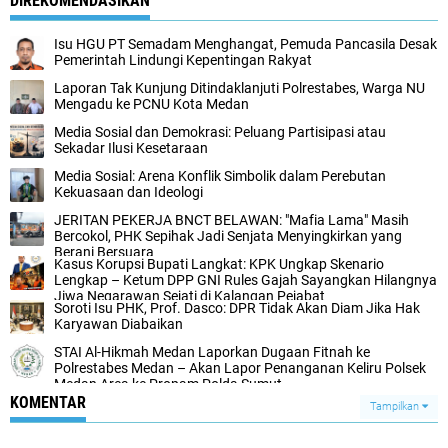
DIREKOMENDASIKAN
Isu HGU PT Semadam Menghangat, Pemuda Pancasila Desak
Pemerintah Lindungi Kepentingan Rakyat
Laporan Tak Kunjung Ditindaklanjuti Polrestabes, Warga NU
Mengadu ke PCNU Kota Medan
Media Sosial dan Demokrasi: Peluang Partisipasi atau
Sekadar Ilusi Kesetaraan
Media Sosial: Arena Konflik Simbolik dalam Perebutan
Kekuasaan dan Ideologi
JERITAN PEKERJA BNCT BELAWAN: "Mafia Lama" Masih
Bercokol, PHK Sepihak Jadi Senjata Menyingkirkan yang
Berani Bersuara
Kasus Korupsi Bupati Langkat: KPK Ungkap Skenario
Lengkap – Ketum DPP GNI Rules Gajah Sayangkan Hilangnya
Jiwa Negarawan Sejati di Kalangan Pejabat
Soroti Isu PHK, Prof. Dasco: DPR Tidak Akan Diam Jika Hak
Karyawan Diabaikan
STAI Al-Hikmah Medan Laporkan Dugaan Fitnah ke
Polrestabes Medan – Akan Lapor Penanganan Keliru Polsek
Medan Area ke Propam Polda Sumut
KOMENTAR
Tampilkan