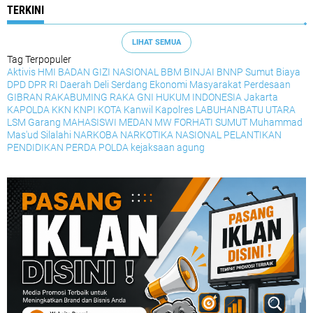
TERKINI
LIHAT SEMUA
Tag Terpopuler
Aktivis HMI
BADAN GIZI NASIONAL
BBM
BINJAI
BNNP Sumut
Biaya
DPD
DPR RI
Daerah
Deli Serdang
Ekonomi Masyarakat Perdesaan
GIBRAN RAKABUMING RAKA
GNI
HUKUM
INDONESIA
Jakarta
KAPOLDA
KKN
KNPI
KOTA
Kanwil
Kapolres
LABUHANBATU UTARA
LSM Garang
MAHASISWI
MEDAN
MW FORHATI SUMUT
Muhammad
Mas'ud Silalahi
NARKOBA
NARKOTIKA
NASIONAL
PELANTIKAN
PENDIDIKAN
PERDA
POLDA
kejaksaan agung