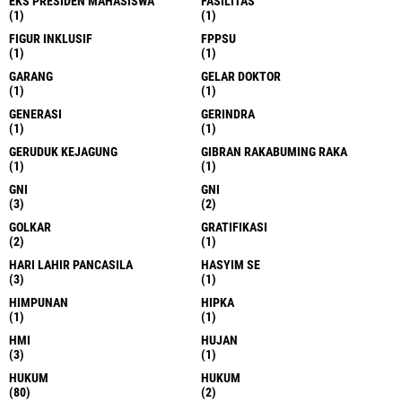
EKS PRESIDEN MAHASISWA
FASILITAS
(1)
(1)
FIGUR INKLUSIF
FPPSU
(1)
(1)
GARANG
GELAR DOKTOR
(1)
(1)
GENERASI
GERINDRA
(1)
(1)
GERUDUK KEJAGUNG
GIBRAN RAKABUMING RAKA
(1)
(1)
GNI
GNI
(3)
(2)
GOLKAR
GRATIFIKASI
(2)
(1)
HARI LAHIR PANCASILA
HASYIM SE
(3)
(1)
HIMPUNAN
HIPKA
(1)
(1)
HMI
HUJAN
(3)
(1)
HUKUM
HUKUM
(80)
(2)