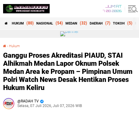
JUM'AT
7 08 2026
(80)
(54)
(32)
(7)
(5)
HUKUM
NASIONAL
MEDAN
DAERAH
TOKOH
RE
›
Hukum
Ganggu Proses Akreditasi PIAUD, STAI Alhikmah Medan Lapor Oknum Polsek Medan Area ke Propam – Pimpinan Umum Polri Watch News Desak Hentikan Proses Hukum Keliru
Ganggu Proses Akreditasi PIAUD, STAI
Alhikmah Medan Lapor Oknum Polsek
Medan Area ke Propam – Pimpinan Umum
Polri Watch News Desak Hentikan Proses
Hukum Keliru
RADAH TV
Selasa, 07 Juli 2026, Juli 07, 2026 WIB