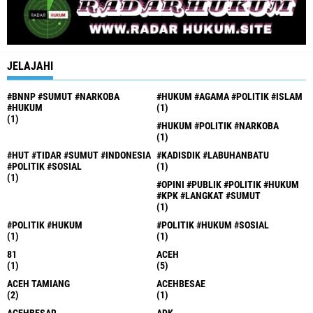
JELAJAHI
#BNNP #SUMUT #NARKOBA
#HUKUM #AGAMA #POLITIK #ISLAM
#HUKUM
(1)
(1)
#HUKUM #POLITIK #NARKOBA
(1)
#HUT #TIDAR #SUMUT #INDONESIA
#KADISDIK #LABUHANBATU
#POLITIK #SOSIAL
(1)
(1)
#OPINI #PUBLIK #POLITIK #HUKUM
#KPK #LANGKAT #SUMUT
(1)
#POLITIK #HUKUM
#POLITIK #HUKUM #SOSIAL
(1)
(1)
81
ACEH
(1)
(5)
ACEH TAMIANG
ACEHBESAE
(2)
(1)
ACEHBESAR
ADK