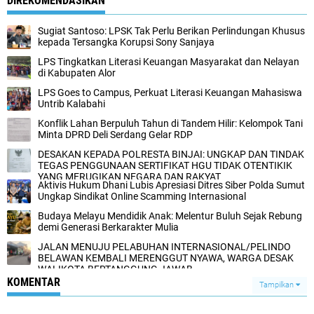
DIREKOMENDASIKAN
Sugiat Santoso: LPSK Tak Perlu Berikan Perlindungan Khusus
kepada Tersangka Korupsi Sony Sanjaya
LPS Tingkatkan Literasi Keuangan Masyarakat dan Nelayan
di Kabupaten Alor
LPS Goes to Campus, Perkuat Literasi Keuangan Mahasiswa
Untrib Kalabahi
Konflik Lahan Berpuluh Tahun di Tandem Hilir: Kelompok Tani
Minta DPRD Deli Serdang Gelar RDP
DESAKAN KEPADA POLRESTA BINJAI: UNGKAP DAN TINDAK
TEGAS PENGGUNAAN SERTIFIKAT HGU TIDAK OTENTIKIK
YANG MERUGIKAN NEGARA DAN RAKYAT
Aktivis Hukum Dhani Lubis Apresiasi Ditres Siber Polda Sumut
Ungkap Sindikat Online Scamming Internasional
Budaya Melayu Mendidik Anak: Melentur Buluh Sejak Rebung
demi Generasi Berkarakter Mulia
JALAN MENUJU PELABUHAN INTERNASIONAL/PELINDO
BELAWAN KEMBALI MERENGGUT NYAWA, WARGA DESAK
WALIKOTA BERTANGGUNG JAWAB
KOMENTAR
Tampilkan