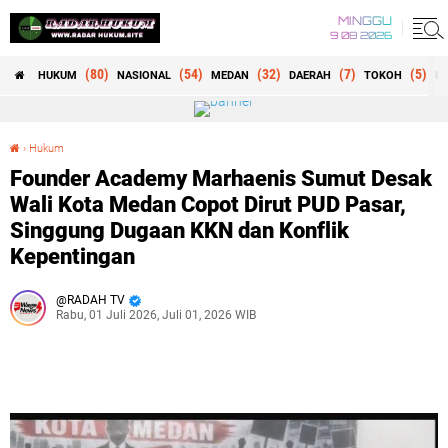
MINGGU
9 08 2026
(80)
(54)
(32)
(7)
(5)
HUKUM
NASIONAL
MEDAN
DAERAH
TOKOH
RE
›
Hukum
Founder Academy Marhaenis Sumut Desak Wali Kota Medan Copot Dirut PUD Pasar, Singgung Dugaan KKN dan Konflik Kepentingan
Founder Academy Marhaenis Sumut Desak
Wali Kota Medan Copot Dirut PUD Pasar,
Singgung Dugaan KKN dan Konflik
Kepentingan
RADAH TV
Rabu, 01 Juli 2026, Juli 01, 2026 WIB