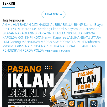
TERKINI
LIHAT SEMUA
Tag Terpopuler
Aktivis HMI
BADAN GIZI NASIONAL
BBM
BINJAI
BNNP Sumut
Biaya
DPD
DPR RI
Daerah
Deli Serdang
Ekonomi Masyarakat Perdesaan
GIBRAN RAKABUMING RAKA
GNI
HUKUM
INDONESIA
Jakarta
KAPOLDA
KKN
KNPI
KOTA
Kanwil
Kapolres
LABUHANBATU UTARA
LSM Garang
MAHASISWI
MEDAN
MW FORHATI SUMUT
Muhammad
Mas'ud Silalahi
NARKOBA
NARKOTIKA
NASIONAL
PELANTIKAN
PENDIDIKAN
PERDA
POLDA
kejaksaan agung