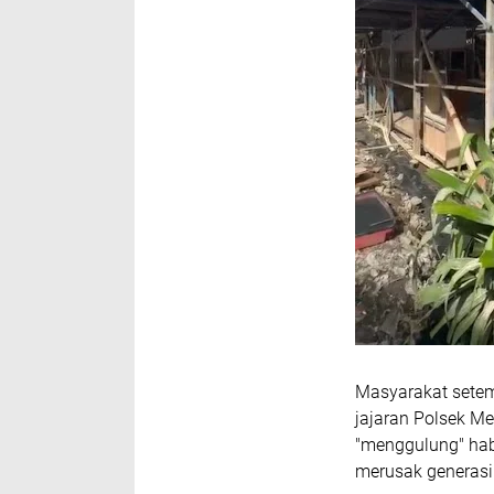
Masyarakat setem
jajaran Polsek M
"menggulung" hab
merusak generasi