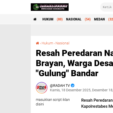
HUKUM
(80)
NASIONAL
(54)
MEDAN
(32
Resah Peredaran Narkoba di Jalan Palapa Pulo Brayan, Warga Desak Kapolrestabes Medan "Gulung" Bandar
›
Hukum
›
Nasional
Resah Peredaran Na
Brayan, Warga Des
"Gulung" Bandar
RADAH TV
Kamis, 18 Desember 2025, Desember 18
masukkan script iklan
Resah Peredaran 
disini
Kapolrestabes M