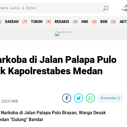
J
7 
)
DAERAH
(7)
TOKOH
(5)
REDAKSI
(4)
HMI
(3)
BGN
(2)
AKT
rkoba di Jalan Palapa Pulo
ak Kapolrestabes Medan
Komentar (
)
, 2025 WIB
Narkoba di Jalan Palapa Pulo Brayan, Warga Desak
edan "Gulung" Bandar