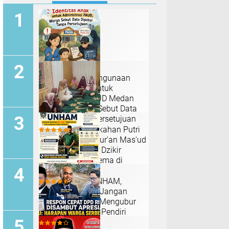
Dugaan Penyalahgunaan
Identitas Anak untuk
Administrasi PAUD Medan
Sunggal, Warga Sebut Data
Dipakai Tanpa Persetujuan
H-2 Jelang Pernikahan Putri
Pendiri Rumah Qur'an Mas'ud
Silalahi, Doa dan Dzikir
Bersama Menggema di
Medan
Jaga Marwah UNHAM,
Muhammad Isa: Jangan
Biarkan Isu Aset Mengubur
Perjuangan Para Pendiri