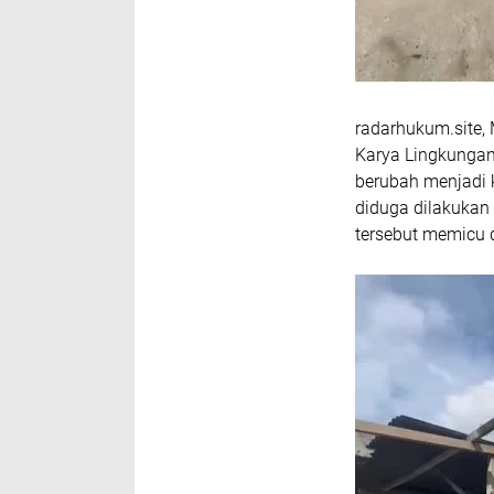
radarhukum.site,
Karya Lingkungan
berubah menjadi 
diduga dilakukan 
tersebut memicu d