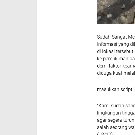
Sudah Sangat Me
Informasi yang d
di lokasi tersebu
ke pemukiman pad
demi faktor keam
diduga kuat mela
masukkan script i
"Kami sudah sanga
lingkungan ting
agar segera turun
salah seorang wa
(18/12).