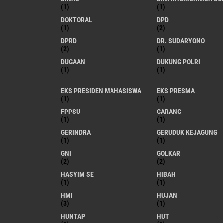
(1)
(1)
DOKTORAL
DPD
(1)
(2)
DPRD
DR. SUDARYONO
(2)
(1)
DUGAAN
DUKUNG POLRI
(1)
(1)
EKS PRESIDEN MAHASISWA
EKS PRESMA
(1)
(1)
FPPSU
GARANG
(1)
(1)
GERINDRA
GERUDUK KEJAGUNG
(1)
(1)
GNI
GOLKAR
(2)
(2)
HASYIM SE
HIBAH
(1)
(1)
HMI
HUJAN
(3)
(1)
HUNTAP
HUT