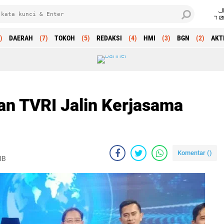
J
7 
)
DAERAH
(7)
TOKOH
(5)
REDAKSI
(4)
HMI
(3)
BGN
(2)
AKT
an TVRI Jalin Kerjasama
Komentar (
)
IB