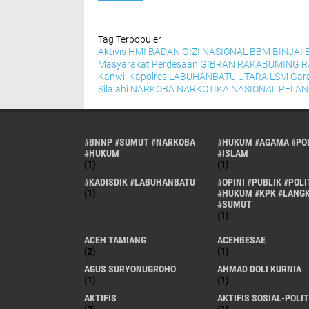
Tag Terpopuler
Aktivis HMI
BADAN GIZI NASIONAL
BBM
BINJAI
Masyarakat Perdesaan
GIBRAN RAKABUMING 
Kanwil
Kapolres
LABUHANBATU UTARA
LSM Gar
Silalahi
NARKOBA
NARKOTIKA
NASIONAL
PELAN
#BNNP #SUMUT #NARKOBA
#HUKUM #AGAMA #POL
#HUKUM
#ISLAM
(1)
(1)
#KADISDIK #LABUHANBATU
#OPINI #PUBLIK #POLI
(1)
#HUKUM #KPK #LANG
#SUMUT
(1)
ACEH TAMIANG
ACEHBESAE
(2)
(1)
AGUS SURYONUGROHO
AHMAD DOLI KURNIA
(1)
(1)
AKTIFIS
AKTIFIS SOSIAL-POLIT