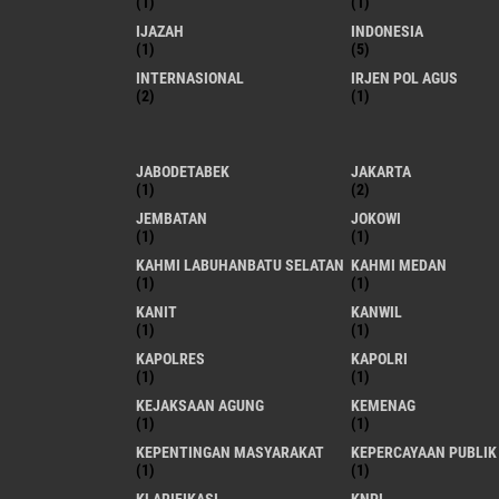
(1)
(1)
IJAZAH
INDONESIA
(1)
(5)
INTERNASIONAL
IRJEN POL AGUS
(2)
(1)
JABODETABEK
JAKARTA
(1)
(2)
JEMBATAN
JOKOWI
(1)
(1)
KAHMI LABUHANBATU SELATAN
KAHMI MEDAN
(1)
(1)
KANIT
KANWIL
(1)
(1)
KAPOLRES
KAPOLRI
(1)
(1)
KEJAKSAAN AGUNG
KEMENAG
(1)
(1)
KEPENTINGAN MASYARAKAT
KEPERCAYAAN PUBLIK
(1)
(1)