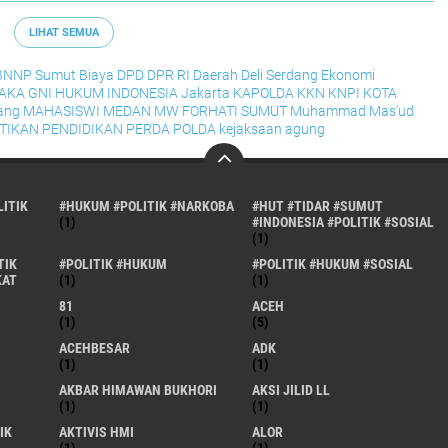
LIHAT SEMUA
BNNP Sumut
Biaya
DPD
DPR RI
Daerah
Deli Serdang
Ekonomi
RAKA
GNI
HUKUM
INDONESIA
Jakarta
KAPOLDA
KKN
KNPI
KOTA
ang
MAHASISWI
MEDAN
MW FORHATI SUMUT
Muhammad Mas'ud
TIKAN
PENDIDIKAN
PERDA
POLDA
kejaksaan agung
ITIK
#HUKUM #POLITIK #NARKOBA
#HUT #TIDAR #SUMUT
(1)
#INDONESIA #POLITIK #SOSIAL
(1)
TIK
#POLITIK #HUKUM
#POLITIK #HUKUM #SOSIAL
KAT
(1)
(1)
81
ACEH
(1)
(5)
ACEHBESAR
ADK
(1)
(1)
AKBAR HIMAWAN BUKHORI
AKSI JILID LL
(1)
(1)
IK
AKTIVIS HMI
ALOR