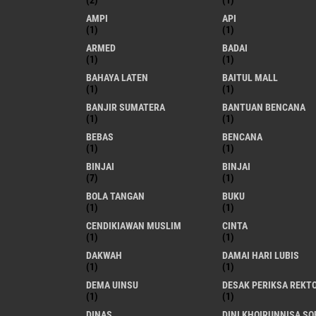
(2)
(1)
AMPI
API
(1)
(1)
ARMED
BADAI
(1)
(1)
BAHAYA LATEN
BAITUL MALL
(1)
(1)
BANJIR SUMATERA
BANTUAN BENCANA
(1)
(1)
BEBAS
BENCANA
(1)
(1)
BINJAI
BINJAI
(7)
(1)
BOLA TANGAN
BUKU
(1)
(1)
CENDIKIAWAN MUSLIM
CINTA
(1)
(1)
DAKWAH
DAMAI HARI LUBIS
(1)
(1)
DEMA UINSU
DESAK PERIKSA REKT
(1)
(1)
DINAS
DINI KHOIRUNNISA SO