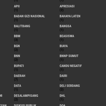
(1)
(1)
APII
APRESIASI
(1)
(2)
BADAN GIZI NASIONAL
BAHAYA LATEN
(1)
(1)
BALITBANG
BANGSA
(1)
(1)
BBM
BEASISWA
(3)
(1)
BGN
BIAYA
(2)
(1)
BNN
BNNP SUMUT
(2)
(1)
BUPATI
CANDU NEGATIF
(1)
(1)
DAERAH
DAIRI
(7)
(1)
DATA
DELI SERDANG
(1)
(2)
OR
DESALAMPISANG
DHL
(2)
(1)
FYAN
DISKUSI PUBLIK
DOA