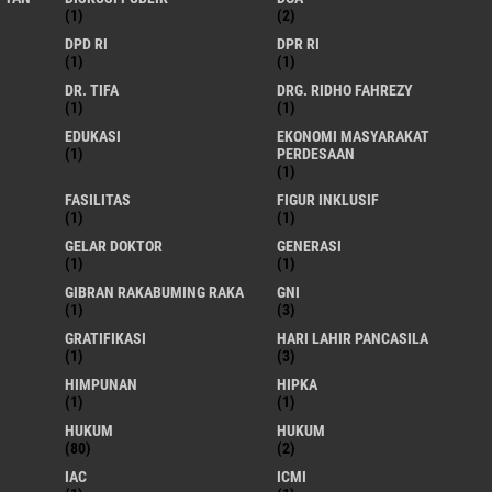
(1)
(2)
DPD RI
DPR RI
(1)
(1)
DR. TIFA
DRG. RIDHO FAHREZY
(1)
(1)
EDUKASI
EKONOMI MASYARAKAT
(1)
PERDESAAN
(1)
FASILITAS
FIGUR INKLUSIF
(1)
(1)
GELAR DOKTOR
GENERASI
(1)
(1)
GIBRAN RAKABUMING RAKA
GNI
(1)
(3)
GRATIFIKASI
HARI LAHIR PANCASILA
(1)
(3)
HIMPUNAN
HIPKA
(1)
(1)
HUKUM
HUKUM
(80)
(2)
IAC
ICMI