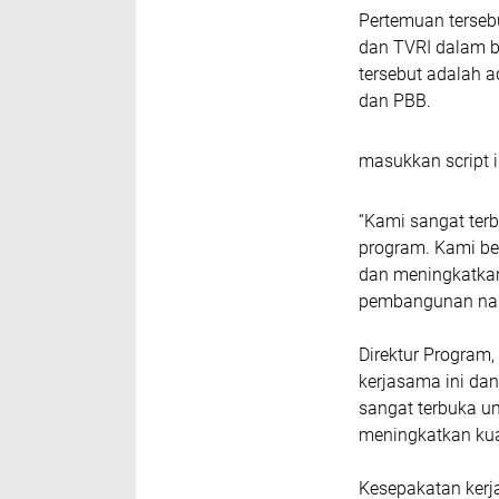
Pertemuan terse
dan TVRI dalam b
tersebut adalah 
dan PBB.
masukkan script i
“Kami sangat ter
program. Kami be
dan meningkatka
pembangunan nasi
Direktur Program
kerjasama ini da
sangat terbuka u
meningkatkan kua
Kesepakatan kerj