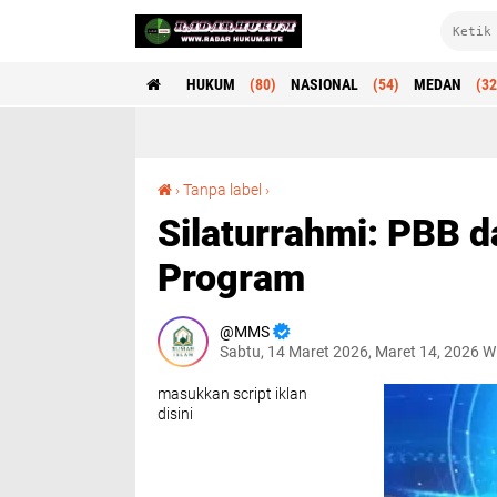
HUKUM
(80)
NASIONAL
(54)
MEDAN
(32
Silaturrahmi: PBB dan TVRI Jalin Kerjasama Program
›
Tanpa label
›
Silaturrahmi: PBB d
Program
MMS
Sabtu, 14 Maret 2026, Maret 14, 2026 W
masukkan script iklan
disini