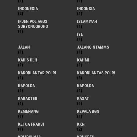
(1)
(1)
INDONESIA
INDONSIA
(2)
(1)
IRJEN POL AGUS
ISLAMIYAH
SURYONUGROHO
(1)
(1)
IYE
(1)
JALAN
JALANCINTAMMS
(1)
(1)
KADIS DLH
KAHMI
(1)
(1)
KAKORLANTAR POLRI
KAKORLANTAS POLRI
(1)
(3)
KAPOLDA
KAPOLDA
(1)
(1)
KARAKTER
KASAT
(1)
(1)
KEMENANG
KEPALA BGN
(1)
(1)
KETUA FRAKSI
KKN
(1)
(2)