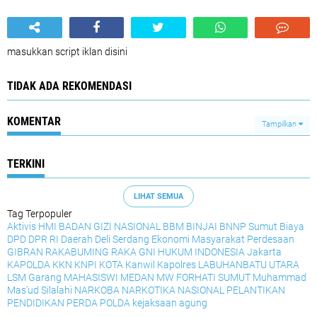
masukkan script iklan disini
TIDAK ADA REKOMENDASI
KOMENTAR
Tampilkan
TERKINI
LIHAT SEMUA
Tag Terpopuler
Aktivis HMI
BADAN GIZI NASIONAL
BBM
BINJAI
BNNP Sumut
Biaya
DPD
DPR RI
Daerah
Deli Serdang
Ekonomi Masyarakat Perdesaan
GIBRAN RAKABUMING RAKA
GNI
HUKUM
INDONESIA
Jakarta
KAPOLDA
KKN
KNPI
KOTA
Kanwil
Kapolres
LABUHANBATU UTARA
LSM Garang
MAHASISWI
MEDAN
MW FORHATI SUMUT
Muhammad
Mas'ud Silalahi
NARKOBA
NARKOTIKA
NASIONAL
PELANTIKAN
PENDIDIKAN
PERDA
POLDA
kejaksaan agung