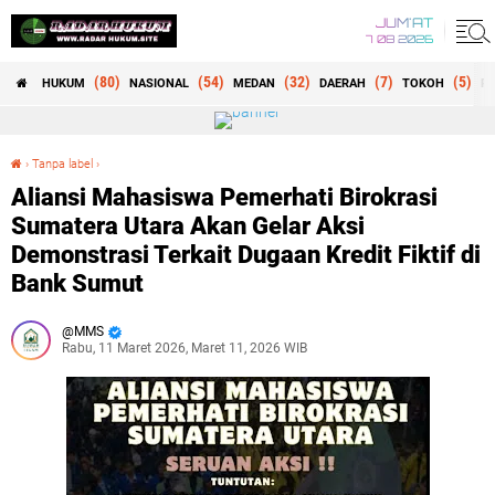
JUM'AT
7 08 2026
(80)
(54)
(32)
(7)
(5)
HUKUM
NASIONAL
MEDAN
DAERAH
TOKOH
RE
›
Tanpa label
›
Aliansi Mahasiswa Pemerhati Birokrasi Sumatera Utara Akan Gelar Aksi Demonstrasi Terkait Dugaan Kredit Fiktif di Bank Sumut
Aliansi Mahasiswa Pemerhati Birokrasi
Sumatera Utara Akan Gelar Aksi
Demonstrasi Terkait Dugaan Kredit Fiktif di
Bank Sumut
MMS
Rabu, 11 Maret 2026, Maret 11, 2026 WIB