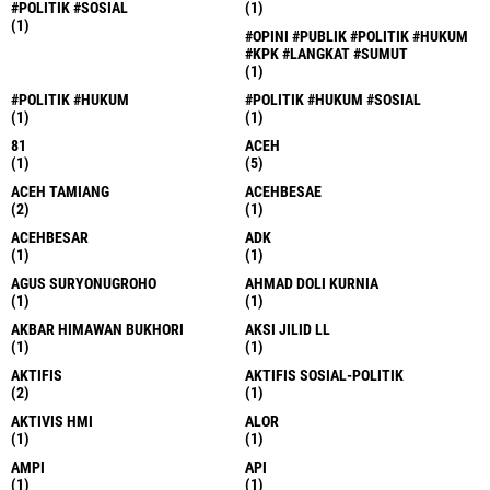
#POLITIK #SOSIAL
(1)
(1)
#OPINI #PUBLIK #POLITIK #HUKUM
#KPK #LANGKAT #SUMUT
(1)
#POLITIK #HUKUM
#POLITIK #HUKUM #SOSIAL
(1)
(1)
81
ACEH
(1)
(5)
ACEH TAMIANG
ACEHBESAE
(2)
(1)
ACEHBESAR
ADK
(1)
(1)
AGUS SURYONUGROHO
AHMAD DOLI KURNIA
(1)
(1)
AKBAR HIMAWAN BUKHORI
AKSI JILID LL
(1)
(1)
AKTIFIS
AKTIFIS SOSIAL-POLITIK
(2)
(1)
AKTIVIS HMI
ALOR
(1)
(1)
AMPI
API
(1)
(1)