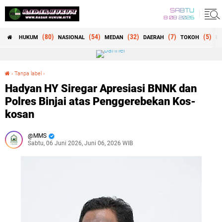
SABTU
8 08 2026
(80)
(54)
(32)
(7)
(5)
HUKUM
NASIONAL
MEDAN
DAERAH
TOKOH
RE
›
Tanpa label
›
Hadyan HY Siregar Apresiasi BNNK dan Polres Binjai atas Penggerebekan Kos-kosan
Hadyan HY Siregar Apresiasi BNNK dan
Polres Binjai atas Penggerebekan Kos-
kosan
MMS
Sabtu, 06 Juni 2026, Juni 06, 2026 WIB