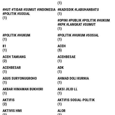
(1)
#HUT #TIDAR #SUMUT #INDONESIA
#KADISDIK #LABUHANBATU
#POLITIK #SOSIAL
(1)
(1)
#OPINI #PUBLIK #POLITIK #HUKUM
#KPK #LANGKAT #SUMUT
(1)
#POLITIK #HUKUM
#POLITIK #HUKUM #SOSIAL
(1)
(1)
81
ACEH
(1)
(5)
ACEH TAMIANG
ACEHBESAE
(2)
(1)
ACEHBESAR
ADK
(1)
(1)
AGUS SURYONUGROHO
AHMAD DOLI KURNIA
(1)
(1)
AKBAR HIMAWAN BUKHORI
AKSI JILID LL
(1)
(1)
AKTIFIS
AKTIFIS SOSIAL-POLITIK
(2)
(1)
AKTIVIS HMI
ALOR
(1)
(1)