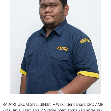
RADARHUKUM.SITE, BINJAI – Wakil Bendahara DPD AMPI
Kota Binjai, Hadyan HY Siregar, menyampaikan apresiasi