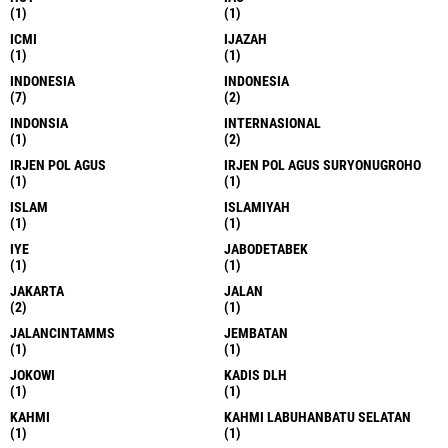
(1)
(1)
ICMI
IJAZAH
(1)
(1)
INDONESIA
INDONESIA
(7)
(2)
INDONSIA
INTERNASIONAL
(1)
(2)
IRJEN POL AGUS
IRJEN POL AGUS SURYONUGROHO
(1)
(1)
ISLAM
ISLAMIYAH
(1)
(1)
IYE
JABODETABEK
(1)
(1)
JAKARTA
JALAN
(2)
(1)
JALANCINTAMMS
JEMBATAN
(1)
(1)
JOKOWI
KADIS DLH
(1)
(1)
KAHMI
KAHMI LABUHANBATU SELATAN
(1)
(1)