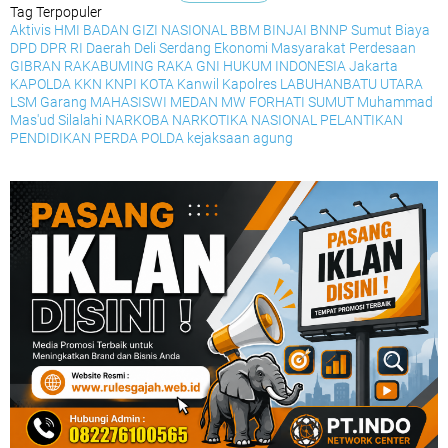
Tag Terpopuler
Aktivis HMI
BADAN GIZI NASIONAL
BBM
BINJAI
BNNP Sumut
Biaya
DPD
DPR RI
Daerah
Deli Serdang
Ekonomi Masyarakat Perdesaan
GIBRAN RAKABUMING RAKA
GNI
HUKUM
INDONESIA
Jakarta
KAPOLDA
KKN
KNPI
KOTA
Kanwil
Kapolres
LABUHANBATU UTARA
LSM Garang
MAHASISWI
MEDAN
MW FORHATI SUMUT
Muhammad
Mas'ud Silalahi
NARKOBA
NARKOTIKA
NASIONAL
PELANTIKAN
PENDIDIKAN
PERDA
POLDA
kejaksaan agung