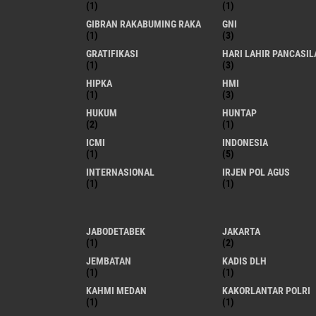
(1)
(1)
GIBRAN RAKABUMING RAKA
GNI
(1)
(3)
GRATIFIKASI
HARI LAHIR PANCASIL
(1)
(3)
HIPKA
HMI
(1)
(3)
HUKUM
HUNTAP
(2)
(1)
ICMI
INDONESIA
(1)
(5)
INTERNASIONAL
IRJEN POL AGUS
(1)
(1)
JABODETABEK
JAKARTA
(1)
(2)
JEMBATAN
KADIS DLH
(1)
(1)
KAHMI MEDAN
KAKORLANTAR POLRI
(1)
(1)