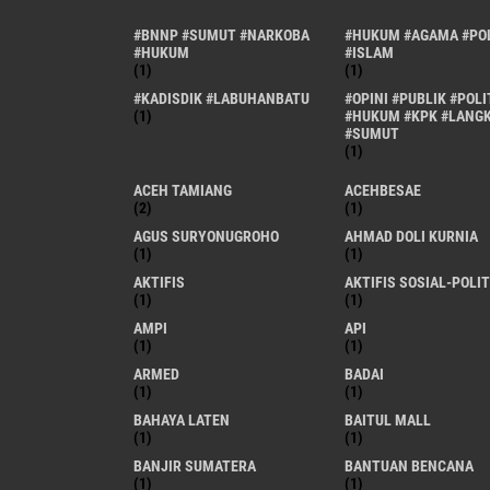
#BNNP #SUMUT #NARKOBA
#HUKUM #AGAMA #POL
#HUKUM
#ISLAM
(1)
(1)
#KADISDIK #LABUHANBATU
#OPINI #PUBLIK #POLI
(1)
#HUKUM #KPK #LANG
#SUMUT
(1)
ACEH TAMIANG
ACEHBESAE
(2)
(1)
AGUS SURYONUGROHO
AHMAD DOLI KURNIA
(1)
(1)
AKTIFIS
AKTIFIS SOSIAL-POLIT
(1)
(1)
AMPI
API
(1)
(1)
ARMED
BADAI
(1)
(1)
BAHAYA LATEN
BAITUL MALL
(1)
(1)
BANJIR SUMATERA
BANTUAN BENCANA
(1)
(1)