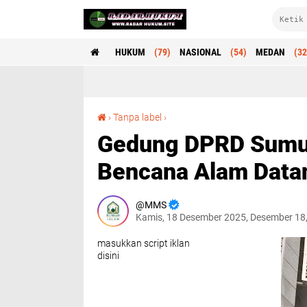
HUKUM
(79)
NASIONAL
(54)
MEDAN
(32
Gedung DPRD Sumut Terus Direnovasi Meski Bencana Alam Datang
›
Tanpa label
›
Gedung DPRD Sumut
Bencana Alam Data
MMS
Kamis, 18 Desember 2025, Desember 18
masukkan script iklan
disini