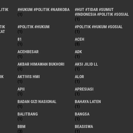
ITIK
#HUKUM #POLITIK #NARKOBA
#HUT #TIDAR #SUMUT
(1)
#INDONESIA #POLITIK #SOSIAL
(1)
TIK
#POLITIK #HUKUM
#POLITIK #HUKUM #SOSIAL
KAT
(1)
(1)
81
ACEH
(1)
(5)
ACEHBESAR
ADK
(1)
(1)
AKBAR HIMAWAN BUKHORI
AKSI JILID LL
(1)
(1)
IK
AKTIVIS HMI
ALOR
(1)
(1)
APII
APRESIASI
(1)
(1)
BADAN GIZI NASIONAL
BAHAYA LATEN
(1)
(1)
BALITBANG
BANGSA
(1)
(1)
BBM
BEASISWA
(3)
(1)