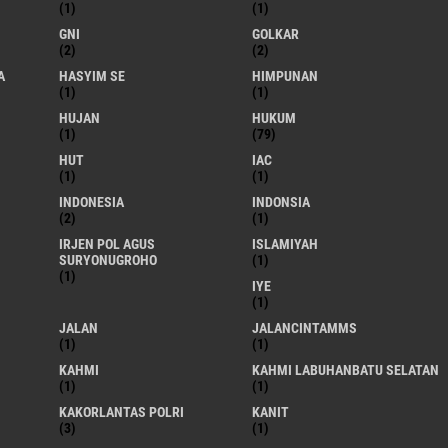
(1)
(1)
GNI
GOLKAR
(2)
(2)
A
HASYIM SE
HIMPUNAN
(1)
(1)
HUJAN
HUKUM
(1)
(79)
HUT
IAC
(1)
(1)
INDONESIA
INDONSIA
(2)
(1)
IRJEN POL AGUS
ISLAMIYAH
SURYONUGROHO
(1)
(1)
IYE
(1)
JALAN
JALANCINTAMMS
(1)
(1)
KAHMI
KAHMI LABUHANBATU SELATAN
(1)
(1)
KAKORLANTAS POLRI
KANIT
(3)
(1)