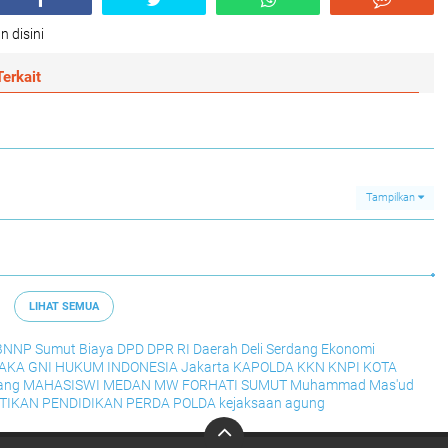
n disini
erkait
Tampilkan
LIHAT SEMUA
BNNP Sumut
Biaya
DPD
DPR RI
Daerah
Deli Serdang
Ekonomi
RAKA
GNI
HUKUM
INDONESIA
Jakarta
KAPOLDA
KKN
KNPI
KOTA
ang
MAHASISWI
MEDAN
MW FORHATI SUMUT
Muhammad Mas'ud
TIKAN
PENDIDIKAN
PERDA
POLDA
kejaksaan agung