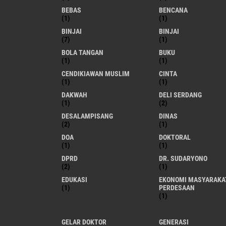
BEBAS
BENCANA
(1)
(1)
BINJAI
BINJAI
(7)
(1)
BOLA TANGAN
BUKU
(1)
(1)
CENDIKIAWAN MUSLIM
CINTA
(1)
(1)
DAKWAH
DELI SERDANG
(1)
(2)
DESALAMPISANG
DINAS
(2)
(1)
DOA
DOKTORAL
(1)
(1)
DPRD
DR. SUDARYONO
(2)
(1)
EDUKASI
EKONOMI MASYARAKA
(1)
PERDESAAN
(1)
GELAR DOKTOR
GENERASI