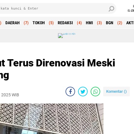
6 0
)
DAERAH
(7)
TOKOH
(5)
REDAKSI
(4)
HMI
(3)
BGN
(2)
AKT
 Terus Direnovasi Meski
ng
Komentar (
)
, 2025 WIB