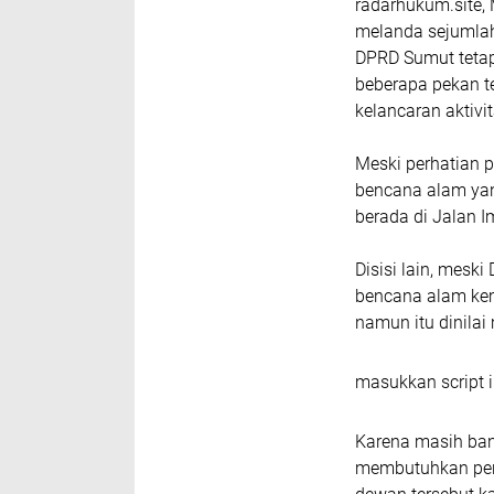
radarhukum.site,
melanda sejumlah
DPRD Sumut tetap
beberapa pekan t
kelancaran aktiv
Meski perhatian 
bencana alam yan
berada di Jalan I
Disisi lain, mes
bencana alam kem
namun itu dinilai
masukkan script i
Karena masih ba
membutuhkan perh