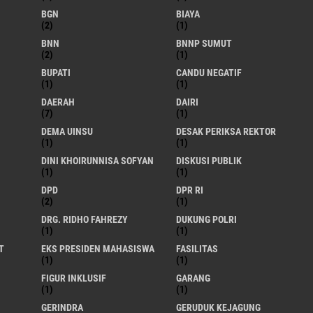
BGN
BIAYA
(2)
(1)
BNN
BNNP SUMUT
(2)
(1)
BUPATI
CANDU NEGATIF
(1)
(1)
DAERAH
DAIRI
(7)
(1)
DEMA UINSU
DESAK PERIKSA REKTOR
(1)
(1)
DINI KHOIRUNNISA SOFYAN
DISKUSI PUBLIK
(1)
(1)
DPD
DPR RI
(2)
(1)
DRG. RIDHO FAHREZY
DUKUNG POLRI
(1)
(1)
T
EKS PRESIDEN MAHASISWA
FASILITAS
(1)
(1)
FIGUR INKLUSIF
GARANG
(1)
(1)
GERINDRA
GERUDUK KEJAGUNG