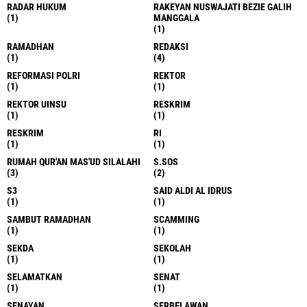
RADAR HUKUM
RAKEYAN NUSWAJATI BEZIE GALIH
(1)
MANGGALA
(1)
RAMADHAN
REDAKSI
(1)
(4)
REFORMASI POLRI
REKTOR
(1)
(1)
REKTOR UINSU
RESKRIM
(1)
(1)
RESKRIM
RI
(1)
(1)
RUMAH QUR'AN MAS'UD SILALAHI
S.SOS
(3)
(2)
S3
SAID ALDI AL IDRUS
(1)
(1)
SAMBUT RAMADHAN
SCAMMING
(1)
(1)
SEKDA
SEKOLAH
(1)
(1)
SELAMATKAN
SENAT
(1)
(1)
SENAYAN
SERBELAWAN