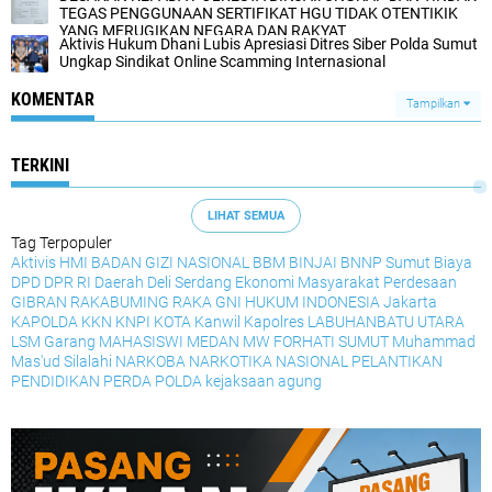
TEGAS PENGGUNAAN SERTIFIKAT HGU TIDAK OTENTIKIK
YANG MERUGIKAN NEGARA DAN RAKYAT
Aktivis Hukum Dhani Lubis Apresiasi Ditres Siber Polda Sumut
Ungkap Sindikat Online Scamming Internasional
KOMENTAR
Tampilkan
TERKINI
LIHAT SEMUA
Tag Terpopuler
Aktivis HMI
BADAN GIZI NASIONAL
BBM
BINJAI
BNNP Sumut
Biaya
DPD
DPR RI
Daerah
Deli Serdang
Ekonomi Masyarakat Perdesaan
GIBRAN RAKABUMING RAKA
GNI
HUKUM
INDONESIA
Jakarta
KAPOLDA
KKN
KNPI
KOTA
Kanwil
Kapolres
LABUHANBATU UTARA
LSM Garang
MAHASISWI
MEDAN
MW FORHATI SUMUT
Muhammad
Mas'ud Silalahi
NARKOBA
NARKOTIKA
NASIONAL
PELANTIKAN
PENDIDIKAN
PERDA
POLDA
kejaksaan agung