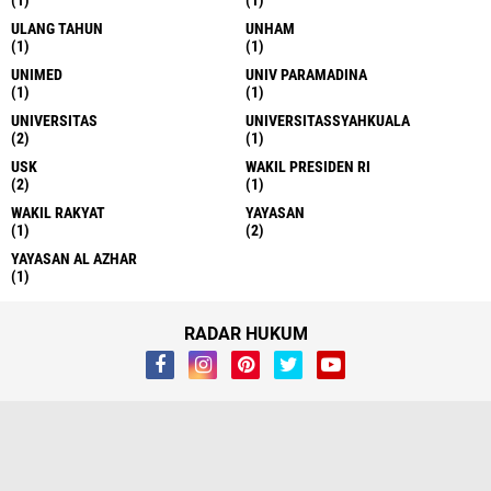
(1)
(1)
ULANG TAHUN
UNHAM
(1)
(1)
UNIMED
UNIV PARAMADINA
(1)
(1)
UNIVERSITAS
UNIVERSITASSYAHKUALA
(2)
(1)
USK
WAKIL PRESIDEN RI
(2)
(1)
WAKIL RAKYAT
YAYASAN
(1)
(2)
YAYASAN AL AZHAR
(1)
RADAR HUKUM
About
Contact Us
Syarat & Ketentuan
Pedoman Media Siber
Redaksi
Copyright ©
2026 RADAR HUKUM