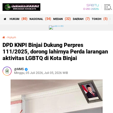
SABTU
8 08 2026
(80)
(54)
(32)
(7)
(5)
HUKUM
NASIONAL
MEDAN
DAERAH
TOKOH
RE
›
Hukum
DPD KNPI Binjai Dukung Perpres 111/2025, dorong lahirnya Perda larangan aktivitas LGBTQ di Kota Binjai
DPD KNPI Binjai Dukung Perpres
111/2025, dorong lahirnya Perda larangan
aktivitas LGBTQ di Kota Binjai
MMS
Minggu, 05 Juli 2026, Juli 05, 2026 WIB