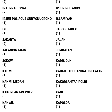
(2)
(1)
INTERNASIONAL
IRJEN POL AGUS
(2)
(1)
IRJEN POL AGUS SURYONUGROHO
ISLAMIYAH
(1)
(1)
IYE
JABODETABEK
(1)
(1)
JAKARTA
JALAN
(2)
(1)
JALANCINTAMMS
JEMBATAN
(1)
(1)
JOKOWI
KADIS DLH
(1)
(1)
KAHMI
KAHMI LABUHANBATU SELATAN
(1)
(1)
KAHMI MEDAN
KAKORLANTAR POLRI
(1)
(1)
KAKORLANTAS POLRI
KANIT
(3)
(1)
KANWIL
KAPOLDA
(1)
(1)