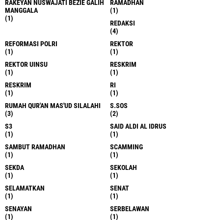
RAKEYAN NUSWAJATI BEZIE GALIH
RAMADHAN
MANGGALA
(1)
(1)
REDAKSI
(4)
REFORMASI POLRI
REKTOR
(1)
(1)
REKTOR UINSU
RESKRIM
(1)
(1)
RESKRIM
RI
(1)
(1)
RUMAH QUR'AN MAS'UD SILALAHI
S.SOS
(3)
(2)
S3
SAID ALDI AL IDRUS
(1)
(1)
SAMBUT RAMADHAN
SCAMMING
(1)
(1)
SEKDA
SEKOLAH
(1)
(1)
SELAMATKAN
SENAT
(1)
(1)
SENAYAN
SERBELAWAN
(1)
(1)