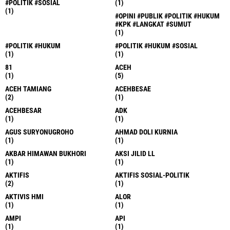
#POLITIK #SOSIAL
(1)
(1)
#OPINI #PUBLIK #POLITIK #HUKUM
#KPK #LANGKAT #SUMUT
(1)
#POLITIK #HUKUM
#POLITIK #HUKUM #SOSIAL
(1)
(1)
81
ACEH
(1)
(5)
ACEH TAMIANG
ACEHBESAE
(2)
(1)
ACEHBESAR
ADK
(1)
(1)
AGUS SURYONUGROHO
AHMAD DOLI KURNIA
(1)
(1)
AKBAR HIMAWAN BUKHORI
AKSI JILID LL
(1)
(1)
AKTIFIS
AKTIFIS SOSIAL-POLITIK
(2)
(1)
AKTIVIS HMI
ALOR
(1)
(1)
AMPI
API
(1)
(1)