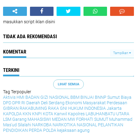
masukkan script iklan disini
TIDAK ADA REKOMENDASI
KOMENTAR
Tampilkan
TERKINI
LIHAT SEMUA
Tag Terpopuler
Aktivis HMI
BADAN GIZI NASIONAL
BBM
BINJAI
BNNP Sumut
Biaya
DPD
DPR RI
Daerah
Deli Serdang
Ekonomi Masyarakat Perdesaan
GIBRAN RAKABUMING RAKA
GNI
HUKUM
INDONESIA
Jakarta
KAPOLDA
KKN
KNPI
KOTA
Kanwil
Kapolres
LABUHANBATU UTARA
LSM Garang
MAHASISWI
MEDAN
MW FORHATI SUMUT
Muhammad
Mas'ud Silalahi
NARKOBA
NARKOTIKA
NASIONAL
PELANTIKAN
PENDIDIKAN
PERDA
POLDA
kejaksaan agung