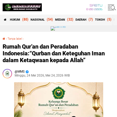
SABTU
8 08 2026
(80)
(54)
(32)
(7)
(5)
HUKUM
NASIONAL
MEDAN
DAERAH
TOKOH
RE
›
Tanpa label
›
Rumah Qur’an dan Peradaban Indonesia:“Qurban dan Keteguhan Iman dalam Ketaqwaan kepada Allah”
Rumah Qur’an dan Peradaban
Indonesia:“Qurban dan Keteguhan Iman
dalam Ketaqwaan kepada Allah”
MMS
Minggu, 24 Mei 2026, Mei 24, 2026 WIB