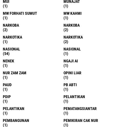
MUI
MUNAJAT
(1)
(1)
MW FORHATI SUMUT
MW KAHMI
(1)
(1)
NARKOBA
NARKOBA
(2)
(2)
NARKOTIKA
NARKOTIKA
(1)
(2)
NASIONAL
NASIONAL
(54)
(1)
NENEK
NGAJI AI
(1)
(1)
NUR ZAM ZAM
OPINI LIAR
(1)
(1)
PAUD
PB ABTI
(1)
(1)
PDIP
PELANTIKAN
(1)
(1)
PELANTIKAN
PEMATANGSIANTAR
(1)
(1)
PEMBANGUNAN
PEMIKIRAN CAK NUR
(1)
(1)