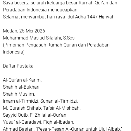
Saya beserta seluruh keluarga besar Rumah Qur'an dan
Peradaban Indonesia mengucapkan:
Selamat menyambut hari raya Idul Adha 1447 Hijriyah
Medan, 25 Mei 2026
Muhammad Mas'ud Silalahi, S.Sos
(Pimpinan Pengasuh Rumah Qur'an dan Peradaban
Indonesia)
Daftar Pustaka
Al-Qur’an al-Karim.
Shahih al-Bukhari.
Shahih Muslim.
Imam al-Tirmidzi, Sunan al-Tirmidzi.
M. Quraish Shihab, Tafsir Al-Mishbah.
Sayyid Qutb, Fi Zhilal al-Qur’an.
Yusuf al-Qaradawi, Fiqh al-Ibadah.
Ahmad Bastari, “Pesan-Pesan Al-Qur’an untuk Ulul Albab,”