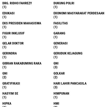
DRG. RIDHO FAHREZY
DUKUNG POLRI
(1)
(1)
EDUKASI
EKONOMI MASYARAKAT PERDESAAN
(1)
(1)
EKS PRESIDEN MAHASISWA
FASILITAS
(1)
(1)
FIGUR INKLUSIF
GARANG
(1)
(1)
GELAR DOKTOR
GENERASI
(1)
(1)
GERINDRA
GERUDUK KEJAGUNG
(1)
(1)
GIBRAN RAKABUMING RAKA
GNI
(1)
(3)
GNI
GOLKAR
(2)
(2)
GRATIFIKASI
HARI LAHIR PANCASILA
(1)
(3)
HASYIM SE
HIMPUNAN
(1)
(1)
HIPKA
HMI