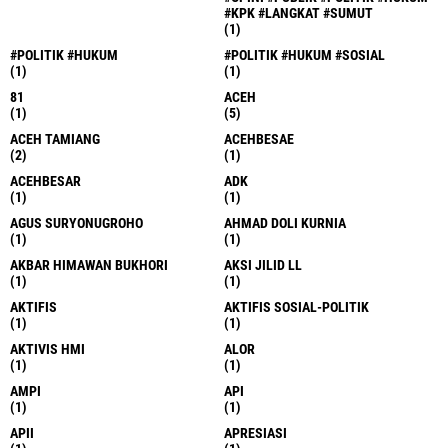
#KPK #LANGKAT #SUMUT
(1)
#POLITIK #HUKUM
#POLITIK #HUKUM #SOSIAL
(1)
(1)
81
ACEH
(1)
(5)
ACEH TAMIANG
ACEHBESAE
(2)
(1)
ACEHBESAR
ADK
(1)
(1)
AGUS SURYONUGROHO
AHMAD DOLI KURNIA
(1)
(1)
AKBAR HIMAWAN BUKHORI
AKSI JILID LL
(1)
(1)
AKTIFIS
AKTIFIS SOSIAL-POLITIK
(1)
(1)
AKTIVIS HMI
ALOR
(1)
(1)
AMPI
API
(1)
(1)
APII
APRESIASI