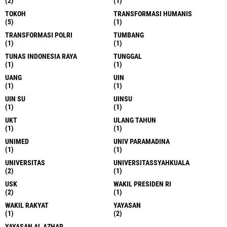
(2)
(1)
TOKOH
TRANSFORMASI HUMANIS
(5)
(1)
TRANSFORMASI POLRI
TUMBANG
(1)
(1)
TUNAS INDONESIA RAYA
TUNGGAL
(1)
(1)
UANG
UIN
(1)
(1)
UIN SU
UINSU
(1)
(1)
UKT
ULANG TAHUN
(1)
(1)
UNIMED
UNIV PARAMADINA
(1)
(1)
UNIVERSITAS
UNIVERSITASSYAHKUALA
(2)
(1)
USK
WAKIL PRESIDEN RI
(2)
(1)
WAKIL RAKYAT
YAYASAN
(1)
(2)
YAYASAN AL AZHAR