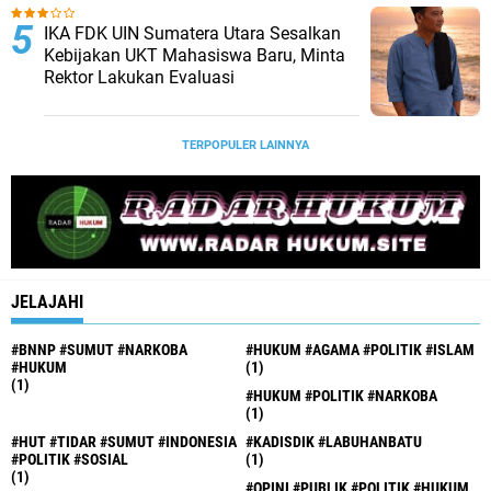
IKA FDK UIN Sumatera Utara Sesalkan
Kebijakan UKT Mahasiswa Baru, Minta
Rektor Lakukan Evaluasi
TERPOPULER LAINNYA
JELAJAHI
#BNNP #SUMUT #NARKOBA
#HUKUM #AGAMA #POLITIK #ISLAM
#HUKUM
(1)
(1)
#HUKUM #POLITIK #NARKOBA
(1)
#HUT #TIDAR #SUMUT #INDONESIA
#KADISDIK #LABUHANBATU
#POLITIK #SOSIAL
(1)
(1)
#OPINI #PUBLIK #POLITIK #HUKUM