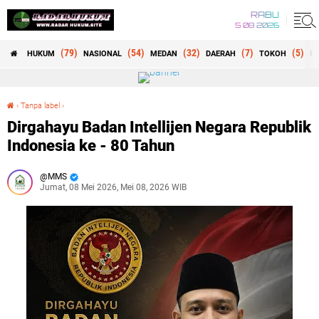
RABU
5 08 2026
(79)
(54)
(32)
(7)
(5)
HUKUM
NASIONAL
MEDAN
DAERAH
TOKOH
RE
›
Tanpa label
›
Dirgahayu Badan Intellijen Negara Republik Indonesia ke - 80 Tahun
Dirgahayu Badan Intellijen Negara Republik
Indonesia ke - 80 Tahun
MMS
Jumat, 08 Mei 2026, Mei 08, 2026 WIB