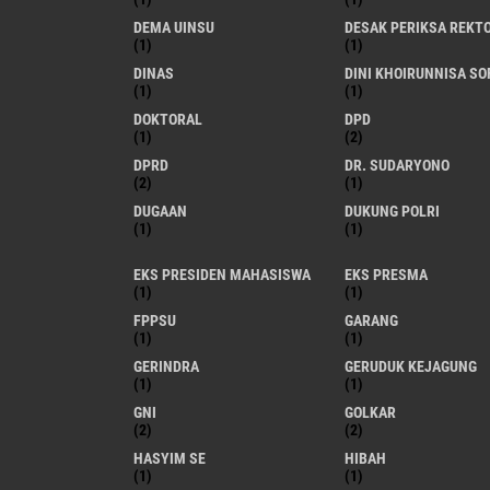
DEMA UINSU
DESAK PERIKSA REKT
(1)
(1)
DINAS
DINI KHOIRUNNISA SO
(1)
(1)
DOKTORAL
DPD
(1)
(2)
DPRD
DR. SUDARYONO
(2)
(1)
DUGAAN
DUKUNG POLRI
(1)
(1)
EKS PRESIDEN MAHASISWA
EKS PRESMA
(1)
(1)
FPPSU
GARANG
(1)
(1)
GERINDRA
GERUDUK KEJAGUNG
(1)
(1)
GNI
GOLKAR
(2)
(2)
HASYIM SE
HIBAH
(1)
(1)