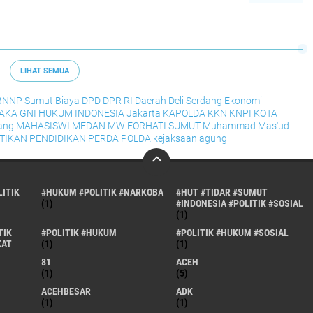
LIHAT SEMUA
BNNP Sumut
Biaya
DPD
DPR RI
Daerah
Deli Serdang
Ekonomi
RAKA
GNI
HUKUM
INDONESIA
Jakarta
KAPOLDA
KKN
KNPI
KOTA
ang
MAHASISWI
MEDAN
MW FORHATI SUMUT
Muhammad Mas'ud
TIKAN
PENDIDIKAN
PERDA
POLDA
kejaksaan agung
ITIK
#HUKUM #POLITIK #NARKOBA
#HUT #TIDAR #SUMUT
(1)
#INDONESIA #POLITIK #SOSIAL
(1)
TIK
#POLITIK #HUKUM
#POLITIK #HUKUM #SOSIAL
KAT
(1)
(1)
81
ACEH
(1)
(5)
ACEHBESAR
ADK
(1)
(1)