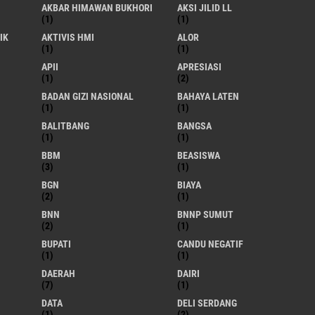
AKBAR HIMAWAN BUKHORI
AKSI JILID LL
(1)
(1)
IK
AKTIVIS HMI
ALOR
(1)
(1)
APII
APRESIASI
(1)
(2)
BADAN GIZI NASIONAL
BAHAYA LATEN
(1)
(1)
BALITBANG
BANGSA
(1)
(1)
BBM
BEASISWA
(3)
(1)
BGN
BIAYA
(2)
(1)
BNN
BNNP SUMUT
(2)
(1)
BUPATI
CANDU NEGATIF
(1)
(1)
DAERAH
DAIRI
(7)
(1)
DATA
DELI SERDANG
(1)
(2)