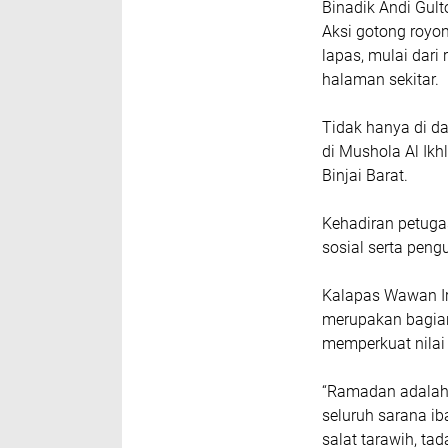
Binadik Andi Gult
Aksi gotong royo
lapas, mulai dari
halaman sekitar.
Tidak hanya di da
di Mushola Al Ikh
Binjai Barat.
Kehadiran petuga
sosial serta peng
Kalapas Wawan I
merupakan bagia
memperkuat nilai 
“Ramadan adalah 
seluruh sarana i
salat tarawih, ta