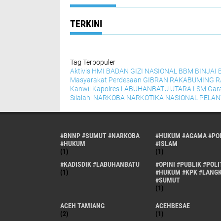
TERKINI
Tag Terpopuler
Aktivis HMI
BADAN GIZI NASIONAL
BBM
BINJAI
Masyarakat Perdesaan
GIBRAN RAKABUMING 
Kanwil
Kapolres
LABUHANBATU UTARA
LSM Gar
Silalahi
NARKOBA
NARKOTIKA
NASIONAL
PELAN
#BNNP #SUMUT #NARKOBA
#HUKUM #AGAMA #POL
#HUKUM
#ISLAM
(1)
(1)
#KADISDIK #LABUHANBATU
#OPINI #PUBLIK #POLI
(1)
#HUKUM #KPK #LANG
#SUMUT
(1)
ACEH TAMIANG
ACEHBESAE
(2)
(1)