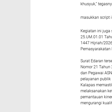
khusyuk,” tegasny
masukkan script i
Kegiatan ini juga
25.UM.01.01 Tah
1447 Hijriah/202
Pemasyarakatan R
Surat Edaran ters
Nomor 21 Tahun 2
dan Pegawai ASN, 
pelayanan publi
Kalapas memastik
melaksanakan ket
pemantauan kinerj
mengurangi kuali