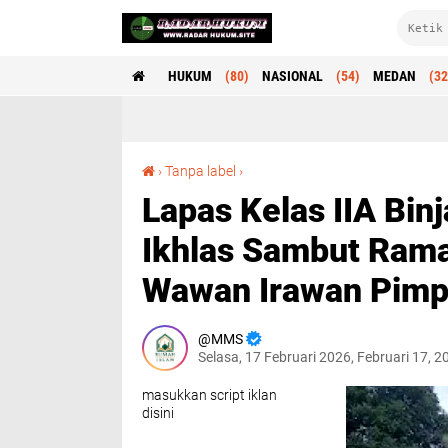
HUKUM
(80)
NASIONAL
(54)
MEDAN
(32
Lapas Kelas IIA Binjai Bersih-Bersih Mushola Al Ikhlas Sambut Ramadan 1447 H, Kalapas Wawan Irawan Pimpin Langsung Jajaran
›
Tanpa label
›
Lapas Kelas IIA Bin
Ikhlas Sambut Rama
Wawan Irawan Pimp
MMS
Selasa, 17 Februari 2026, Februari 17, 
masukkan script iklan
disini