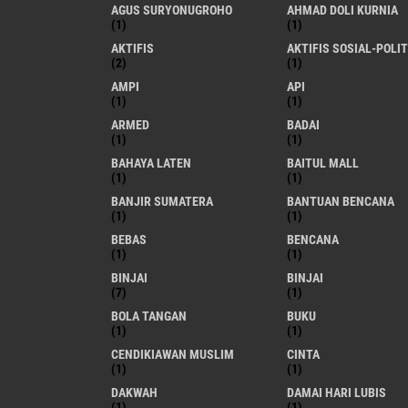
AGUS SURYONUGROHO
AHMAD DOLI KURNIA
(1)
(1)
AKTIFIS
AKTIFIS SOSIAL-POLIT
(2)
(1)
AMPI
API
(1)
(1)
ARMED
BADAI
(1)
(1)
BAHAYA LATEN
BAITUL MALL
(1)
(1)
BANJIR SUMATERA
BANTUAN BENCANA
(1)
(1)
BEBAS
BENCANA
(1)
(1)
BINJAI
BINJAI
(7)
(1)
BOLA TANGAN
BUKU
(1)
(1)
CENDIKIAWAN MUSLIM
CINTA
(1)
(1)
DAKWAH
DAMAI HARI LUBIS
(1)
(1)