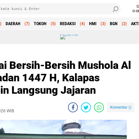
8 0
)
DAERAH
(7)
TOKOH
(5)
REDAKSI
(4)
HMI
(3)
BGN
(2)
AKT
jai Bersih-Bersih Mushola Al
dan 1447 H, Kalapas
in Langsung Jajaran
Komentar (
)
2026 WIB