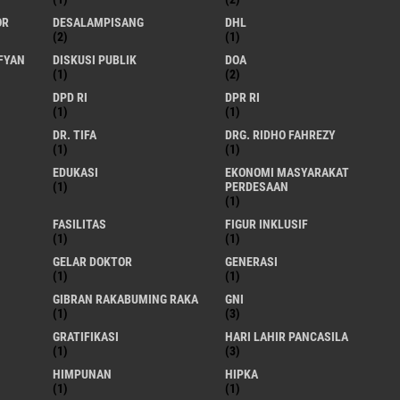
OR
DESALAMPISANG
DHL
(2)
(1)
FYAN
DISKUSI PUBLIK
DOA
(1)
(2)
DPD RI
DPR RI
(1)
(1)
DR. TIFA
DRG. RIDHO FAHREZY
(1)
(1)
EDUKASI
EKONOMI MASYARAKAT
(1)
PERDESAAN
(1)
FASILITAS
FIGUR INKLUSIF
(1)
(1)
GELAR DOKTOR
GENERASI
(1)
(1)
GIBRAN RAKABUMING RAKA
GNI
(1)
(3)
GRATIFIKASI
HARI LAHIR PANCASILA
(1)
(3)
HIMPUNAN
HIPKA
(1)
(1)