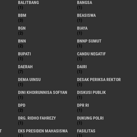
BALITBANG
BANGSA
(1)
(1)
BBM
BEASISWA
(3)
(1)
BGN
BIAYA
(2)
(1)
BNN
BNNP SUMUT
(2)
(1)
BUPATI
CANDU NEGATIF
(1)
(1)
DAERAH
DAIRI
(7)
(1)
DEMA UINSU
DESAK PERIKSA REKTOR
(1)
(1)
DINI KHOIRUNNISA SOFYAN
DISKUSI PUBLIK
(1)
(1)
DPD
DPR RI
(2)
(1)
DRG. RIDHO FAHREZY
DUKUNG POLRI
(1)
(1)
T
EKS PRESIDEN MAHASISWA
FASILITAS
(1)
(1)