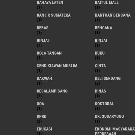
BAHAYA LATEN
BAITUL MALL
(1)
(1)
BANJIR SUMATERA
BANTUAN BENCANA
(1)
(1)
BEBAS
BENCANA
(1)
(1)
BINJAI
BINJAI
(7)
(1)
BOLA TANGAN
BUKU
(1)
(1)
CENDIKIAWAN MUSLIM
CINTA
(1)
(1)
DAKWAH
DELI SERDANG
(1)
(2)
DESALAMPISANG
DINAS
(2)
(1)
DOA
DOKTORAL
(1)
(1)
DPRD
DR. SUDARYONO
(2)
(1)
EDUKASI
EKONOMI MASYARAKA
(1)
PERDESAAN