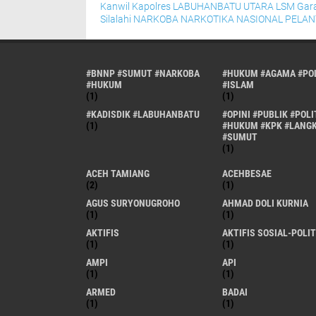
Kanwil
Kapolres
LABUHANBATU UTARA
LSM Gar
Silalahi
NARKOBA
NARKOTIKA
NASIONAL
PELAN
#BNNP #SUMUT #NARKOBA
#HUKUM #AGAMA #POL
#HUKUM
#ISLAM
(1)
(1)
#KADISDIK #LABUHANBATU
#OPINI #PUBLIK #POLI
(1)
#HUKUM #KPK #LANG
#SUMUT
(1)
ACEH TAMIANG
ACEHBESAE
(2)
(1)
AGUS SURYONUGROHO
AHMAD DOLI KURNIA
(1)
(1)
AKTIFIS
AKTIFIS SOSIAL-POLIT
(1)
(1)
AMPI
API
(1)
(1)
ARMED
BADAI
(1)
(1)