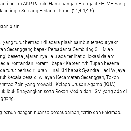
anti beliau AKP Pamilu Hamonangan Hutagaol SH, MH yang
ek beringin Serdang Bedagai. Rabu, (21/01/26).
klan disini
yang turut berhadir di acara pisah sambut tersebut yakni
an Secanggang bapak Persadanta Sembiring SH, M,ap
) beserta jajaran nya, lalu ada terlihat di lokasi dalam
edia Komandan Koramil bapak Kapten Arh Tupan beserta
ada turut berhadir Lurah Hinai Kiri bapak Syandra Hadi Wijaya
luruh kepala desa di wilayah Kecamatan Secanggan, Tokoh
Ahmad Zein yang mewakili Kelapa Urusan Agama (KUA),
uk-ibuk Bhayangkari serta Rekan Media dan LSM yang ada di
nggang.
g penuh dengan nuansa persaudaraan, tertib dan khidmad.