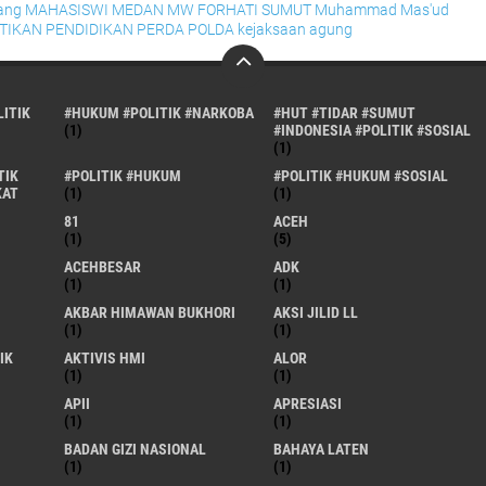
ang
MAHASISWI
MEDAN
MW FORHATI SUMUT
Muhammad Mas'ud
TIKAN
PENDIDIKAN
PERDA
POLDA
kejaksaan agung
ITIK
#HUKUM #POLITIK #NARKOBA
#HUT #TIDAR #SUMUT
(1)
#INDONESIA #POLITIK #SOSIAL
(1)
TIK
#POLITIK #HUKUM
#POLITIK #HUKUM #SOSIAL
KAT
(1)
(1)
81
ACEH
(1)
(5)
ACEHBESAR
ADK
(1)
(1)
AKBAR HIMAWAN BUKHORI
AKSI JILID LL
(1)
(1)
IK
AKTIVIS HMI
ALOR
(1)
(1)
APII
APRESIASI
(1)
(1)
BADAN GIZI NASIONAL
BAHAYA LATEN
(1)
(1)