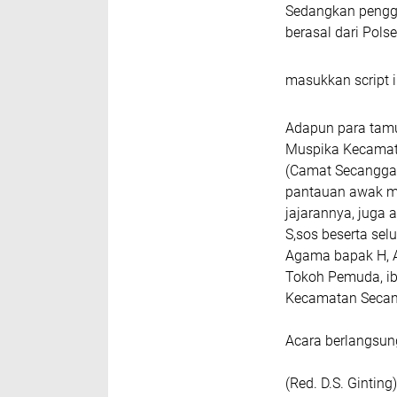
Sedangkan pengg
berasal dari Pols
masukkan script i
Adapun para tamu 
Muspika Kecamat
(Camat Secanggang
pantauan awak m
jajarannya, juga 
S,sos beserta se
Agama bapak H, 
Tokoh Pemuda, ib
Kecamatan Seca
Acara berlangsun
(Red. D.S. Ginting)