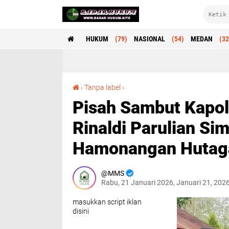
HUKUM
(79)
NASIONAL
(54)
MEDAN
(32
Pisah Sambut Kapolsek Secanggang dari AKP Rinaldi Parulian Simamora SH ke AKP Pamilu Hamonangan Hutagaol SH, MH
›
Tanpa label
›
Pisah Sambut Kapo
Rinaldi Parulian S
Hamonangan Hutag
MMS
Rabu, 21 Januari 2026, Januari 21, 202
masukkan script iklan
disini