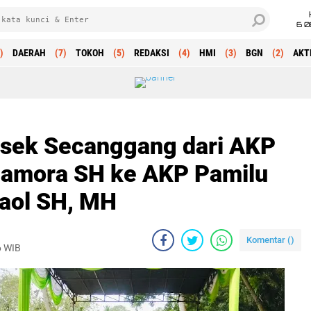
6 0
)
DAERAH
(7)
TOKOH
(5)
REDAKSI
(4)
HMI
(3)
BGN
(2)
AKT
lsek Secanggang dari AKP
imamora SH ke AKP Pamilu
aol SH, MH
Komentar (
)
6 WIB