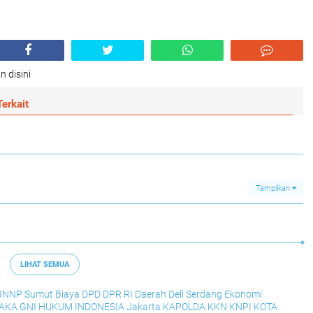
n disini
erkait
Tampilkan
LIHAT SEMUA
BNNP Sumut
Biaya
DPD
DPR RI
Daerah
Deli Serdang
Ekonomi
RAKA
GNI
HUKUM
INDONESIA
Jakarta
KAPOLDA
KKN
KNPI
KOTA