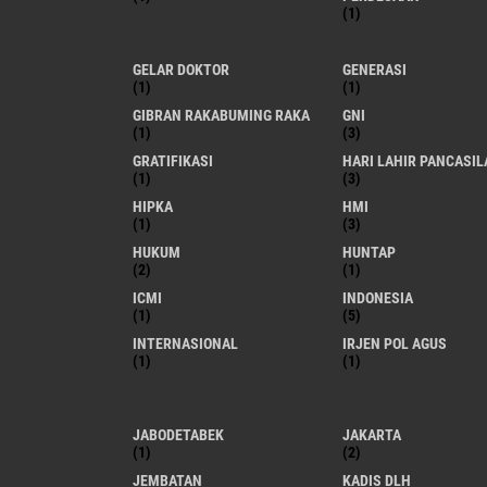
(1)
GELAR DOKTOR
GENERASI
(1)
(1)
GIBRAN RAKABUMING RAKA
GNI
(1)
(3)
GRATIFIKASI
HARI LAHIR PANCASIL
(1)
(3)
HIPKA
HMI
(1)
(3)
HUKUM
HUNTAP
(2)
(1)
ICMI
INDONESIA
(1)
(5)
INTERNASIONAL
IRJEN POL AGUS
(1)
(1)
JABODETABEK
JAKARTA
(1)
(2)
JEMBATAN
KADIS DLH