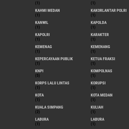
(1)
(1)
KAHMI MEDAN
KAKORLANTAR POLRI
(1)
(1)
KANWIL
KAPOLDA
(1)
(1)
KAPOLRI
KARAKTER
(1)
(1)
KEMENAG
KEMENANG
(1)
(1)
KEPERCAYAAN PUBLIK
KETUA FRAKSI
(1)
(1)
KNPI
KOMPOLNAS
(5)
(1)
KORPS LALU LINTAS
KORUPSI
(1)
(1)
KOTA
KOTA MEDAN
(1)
(1)
KUALA SIMPANG
KULIAH
(2)
(1)
LABURA
LABURA
(1)
(1)