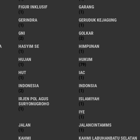
FIGUR INKLUSIF
GARANG
(1)
(1)
GERINDRA
GERUDUK KEJAGUNG
(1)
(1)
GNI
GOLKAR
(2)
(2)
A
HASYIM SE
HIMPUNAN
(1)
(1)
HUJAN
HUKUM
(1)
(79)
HUT
IAC
(1)
(1)
INDONESIA
INDONSIA
(2)
(1)
IRJEN POL AGUS
ISLAMIYAH
SURYONUGROHO
(1)
(1)
IYE
(1)
JALAN
JALANCINTAMMS
(1)
(1)
KAHMI
KAHMI LABUHANBATU SELATAN