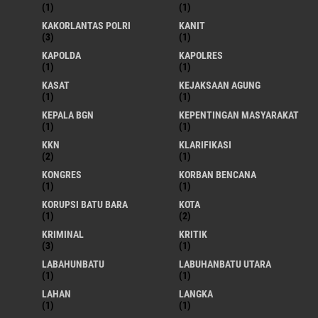
(1)
(1)
KAKORLANTAS POLRI
KANIT
(3)
(1)
KAPOLDA
KAPOLRES
(1)
(1)
KASAT
KEJAKSAAN AGUNG
(1)
(1)
KEPALA BGN
KEPENTINGAN MASYARAKAT
(1)
(1)
KKN
KLARIFIKASI
(2)
(1)
KONGRES
KORBAN BENCANA
(1)
(1)
KORUPSI BATU BARA
KOTA
(1)
(2)
KRIMINAL
KRITIK
(3)
(1)
LABAHUNBATU
LABUHANBATU UTARA
(1)
(1)
LAHAN
LANGKA
(1)
(1)