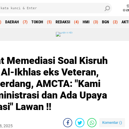
8 0
)
DAERAH
(7)
TOKOH
(5)
REDAKSI
(4)
HMI
(3)
BGN
(2)
AKT
t Memediasi Soal Kisruh
Al-Ikhlas eks Veteran,
Serdang, AMCTA: "Kami
nistrasi dan Ada Upaya
si" Lawan !!
Komentar (
)
8, 2025