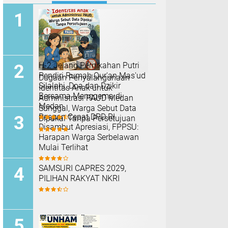
H-2 Jelang Pernikahan Putri
Pendiri Rumah Qur'an Mas'ud
Dugaan Penyalahgunaan
Silalahi, Doa dan Dzikir
Identitas Anak untuk
Bersama Menggema di
Administrasi PAUD Medan
Medan
Sunggal, Warga Sebut Data
Respon Cepat DPD RI
Dipakai Tanpa Persetujuan
Disambut Apresiasi, FPPSU:
Harapan Warga Serbelawan
Mulai Terlihat
SAMSURI CAPRES 2029,
PILIHAN RAKYAT NKRI