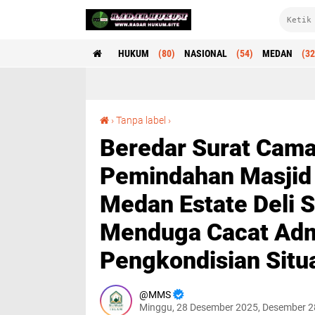
HUKUM
(80)
NASIONAL
(54)
MEDAN
(32
Beredar Surat Camat Memediasi Soal Kisruh Pemindahan Masjid Al-Ikhlas eks Veteran, Medan Estate Deli Serdang, AMCTA: "Kami Menduga Cacat Administrasi dan Ada Upaya Pengkondisian Situasi" Lawan !!
›
Tanpa label
›
Beredar Surat Cama
Pemindahan Masjid 
Medan Estate Deli 
Menduga Cacat Admi
Pengkondisian Situa
MMS
Minggu, 28 Desember 2025, Desember 2