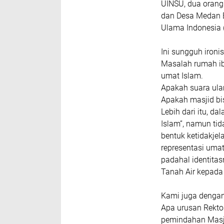
UINSU, dua orang
dan Desa Medan E
Ulama Indonesia 
Ini sungguh ironi
Masalah rumah i
umat Islam.
Apakah suara ula
Apakah masjid bi
Lebih dari itu, d
Islam”, namun tid
bentuk ketidakje
representasi umat
padahal identitas
Tanah Air kepada
Kami juga denga
Apa urusan Rekto
pemindahan Masjid