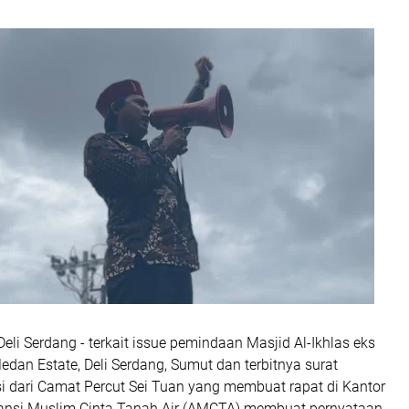
Deli Serdang - terkait issue pemindaan Masjid Al-Ikhlas eks
edan Estate, Deli Serdang, Sumut dan terbitnya surat
 dari Camat Percut Sei Tuan yang membuat rapat di Kantor
iansi Muslim Cinta Tanah Air (AMCTA) membuat pernyataan