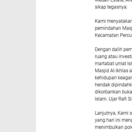
sikap tegasnya:
Kami menyatakan 
pemindahan Masji
Kecamatan Percut
Dengan dalih pem
ruang atau investa
martabat umat Is
Masjid Al-Ikhlas
kehidupan keagam
hendak dipindahk
dikorbankan buka
Islam. Ujar Rafi 
Lanjutnya, Kami 
yang hari ini me
menimbulkan pol