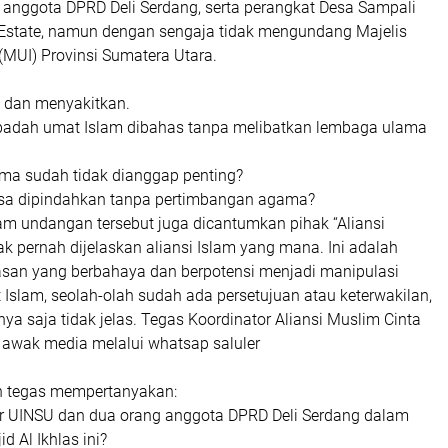
 anggota DPRD Deli Serdang, serta perangkat Desa Sampali
state, namun dengan sengaja tidak mengundang Majelis
(MUI) Provinsi Sumatera Utara.
s dan menyakitkan.
badah umat Islam dibahas tanpa melibatkan lembaga ulama
ma sudah tidak dianggap penting?
sa dipindahkan tanpa pertimbangan agama?
alam undangan tersebut juga dicantumkan pihak “Aliansi
ak pernah dijelaskan aliansi Islam yang mana. Ini adalah
lasan yang berbahaya dan berpotensi menjadi manipulasi
 Islam, seolah-olah sudah ada persetujuan atau keterwakilan,
nya saja tidak jelas. Tegas Koordinator Aliansi Muslim Cinta
 awak media melalui whatsap saluler
n tegas mempertanyakan:
r UINSU dan dua orang anggota DPRD Deli Serdang dalam
 Al Ikhlas ini?