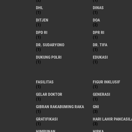
(2)
(1)
DHL
DINAS
(1)
(1)
DITJEN
DOA
(1)
(2)
DPD RI
DPR RI
(1)
(1)
DR. SUDARYONO
DR. TIFA
(1)
(1)
DUKUNG POLRI
EDUKASI
(1)
(1)
FASILITAS
FIGUR INKLUSIF
(1)
(1)
GELAR DOKTOR
GENERASI
(1)
(1)
GIBRAN RAKABUMING RAKA
GNI
(1)
(3)
GRATIFIKASI
HARI LAHIR PANCASIL
(1)
(3)
HIMPUNAN
HIPKA