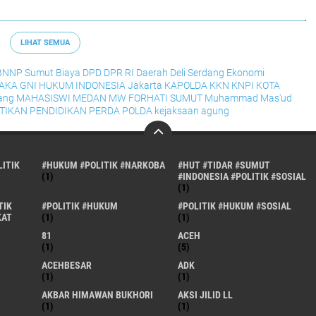
LIHAT SEMUA
BNNP Sumut
Biaya
DPD
DPR RI
Daerah
Deli Serdang
Ekonomi
RAKA
GNI
HUKUM
INDONESIA
Jakarta
KAPOLDA
KKN
KNPI
KOTA
ang
MAHASISWI
MEDAN
MW FORHATI SUMUT
Muhammad Mas'ud
TIKAN
PENDIDIKAN
PERDA
POLDA
kejaksaan agung
ITIK
#HUKUM #POLITIK #NARKOBA
#HUT #TIDAR #SUMUT
(1)
#INDONESIA #POLITIK #SOSIAL
(1)
TIK
#POLITIK #HUKUM
#POLITIK #HUKUM #SOSIAL
KAT
(1)
(1)
81
ACEH
(1)
(5)
ACEHBESAR
ADK
(1)
(1)
AKBAR HIMAWAN BUKHORI
AKSI JILID LL
(1)
(1)