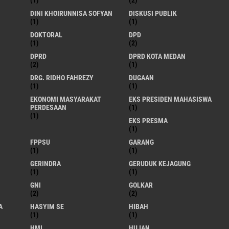
(1)
(2)
DINI KHOIRUNNISA SOFYAN
DISKUSI PUBLIK
(1)
(1)
DOKTORAL
DPD
(1)
(2)
DPRD
DPRD KOTA MEDAN
(2)
(1)
DRG. RIDHO FAHREZY
DUGAAN
(1)
(1)
EKONOMI MASYARAKAT
EKS PRESIDEN MAHASISWA
PERDESAAN
(1)
(1)
EKS PRESMA
(1)
FPPSU
GARANG
(1)
(1)
GERINDRA
GERUDUK KEJAGUNG
(1)
(1)
GNI
GOLKAR
(2)
(2)
A
HASYIM SE
HIBAH
(1)
(1)
HMI
HUJAN