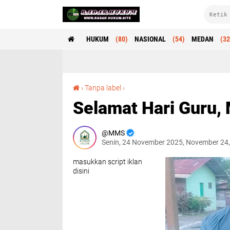
HUKUM
(80)
NASIONAL
(54)
MEDAN
(32
Selamat Hari Guru, MMS: "Jasa-mu Abadi"
›
Tanpa label
›
Selamat Hari Guru,
MMS
Senin, 24 November 2025, November 24
masukkan script iklan
disini