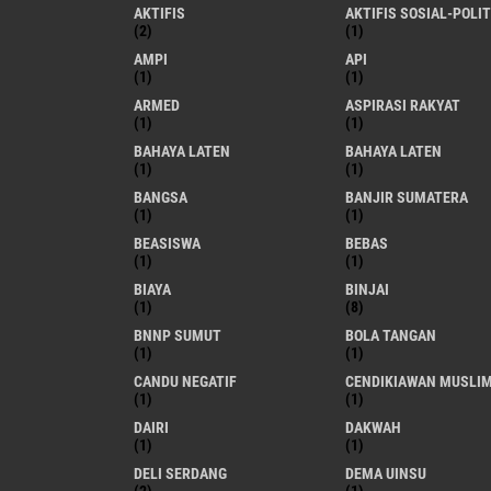
AKTIFIS
AKTIFIS SOSIAL-POLIT
(2)
(1)
AMPI
API
(1)
(1)
ARMED
ASPIRASI RAKYAT
(1)
(1)
BAHAYA LATEN
BAHAYA LATEN
(1)
(1)
BANGSA
BANJIR SUMATERA
(1)
(1)
BEASISWA
BEBAS
(1)
(1)
BIAYA
BINJAI
(1)
(8)
BNNP SUMUT
BOLA TANGAN
(1)
(1)
CANDU NEGATIF
CENDIKIAWAN MUSLI
(1)
(1)
DAIRI
DAKWAH
(1)
(1)
DELI SERDANG
DEMA UINSU