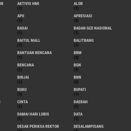
IK
AKTIVIS HMI
ALOR
(1)
(1)
APII
APRESIASI
(1)
(2)
BADAI
BADAN GIZI NASIONAL
(1)
(1)
BAITUL MALL
BALITBANG
(1)
(1)
BANTUAN BENCANA
BBM
(1)
(3)
BENCANA
BGN
(1)
(2)
BINJAI
BNN
(1)
(2)
BUKU
BUPATI
(1)
(1)
M
CINTA
DAERAH
(1)
(7)
DAMAI HARI LUBIS
DATA
(1)
(1)
DESAK PERIKSA REKTOR
DESALAMPISANG