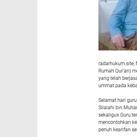
radarhukum.site,
Rumah Qur'an) me
yang telah berja
ummat pada kebai
Selamat hari gu
Silalahi bin Muh
sekaligus Guru t
mencontohkan kep
penuh kearifan s