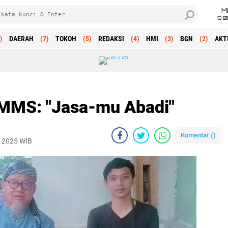
M
9 0
)
DAERAH
(7)
TOKOH
(5)
REDAKSI
(4)
HMI
(3)
BGN
(2)
AKT
 MMS: "Jasa-mu Abadi"
Komentar (
)
, 2025 WIB