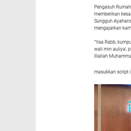
Pengasuh Rumah Q
memberikan kesak
Sungguh Ayahansa
mengajarkan kami 
"Yaa Rabb, kumpu
wali min auliya', 
Illallah Muhamma
masukkan script i