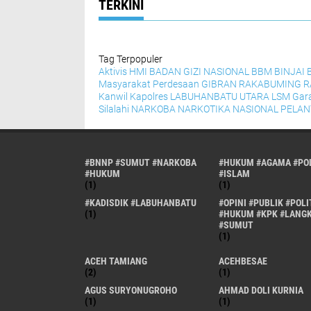
TERKINI
Tag Terpopuler
Aktivis HMI
BADAN GIZI NASIONAL
BBM
BINJAI
Masyarakat Perdesaan
GIBRAN RAKABUMING 
Kanwil
Kapolres
LABUHANBATU UTARA
LSM Gar
Silalahi
NARKOBA
NARKOTIKA
NASIONAL
PELAN
#BNNP #SUMUT #NARKOBA
#HUKUM #AGAMA #POL
#HUKUM
#ISLAM
(1)
(1)
#KADISDIK #LABUHANBATU
#OPINI #PUBLIK #POLI
(1)
#HUKUM #KPK #LANG
#SUMUT
(1)
ACEH TAMIANG
ACEHBESAE
(2)
(1)
AGUS SURYONUGROHO
AHMAD DOLI KURNIA
(1)
(1)