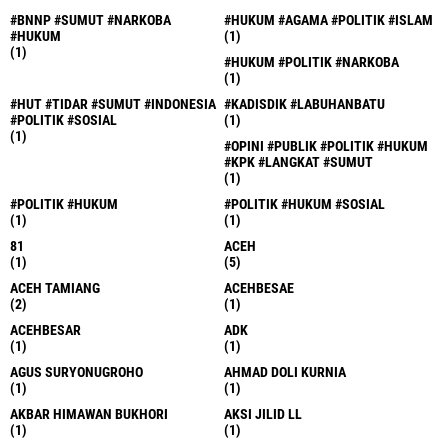
#BNNP #SUMUT #NARKOBA
#HUKUM #AGAMA #POLITIK #ISLAM
#HUKUM
(1)
(1)
#HUKUM #POLITIK #NARKOBA
(1)
#HUT #TIDAR #SUMUT #INDONESIA
#KADISDIK #LABUHANBATU
#POLITIK #SOSIAL
(1)
(1)
#OPINI #PUBLIK #POLITIK #HUKUM
#KPK #LANGKAT #SUMUT
(1)
#POLITIK #HUKUM
#POLITIK #HUKUM #SOSIAL
(1)
(1)
81
ACEH
(1)
(5)
ACEH TAMIANG
ACEHBESAE
(2)
(1)
ACEHBESAR
ADK
(1)
(1)
AGUS SURYONUGROHO
AHMAD DOLI KURNIA
(1)
(1)
AKBAR HIMAWAN BUKHORI
AKSI JILID LL
(1)
(1)