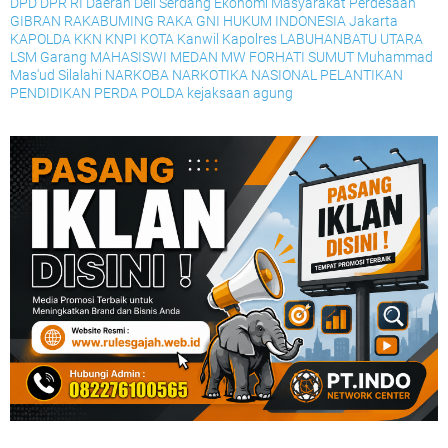
DPD
DPR RI
Daerah
Deli Serdang
Ekonomi Masyarakat Perdesaan
GIBRAN RAKABUMING RAKA
GNI
HUKUM
INDONESIA
Jakarta
KAPOLDA
KKN
KNPI
KOTA
Kanwil
Kapolres
LABUHANBATU UTARA
LSM Garang
MAHASISWI
MEDAN
MW FORHATI SUMUT
Muhammad
Mas'ud Silalahi
NARKOBA
NARKOTIKA
NASIONAL
PELANTIKAN
PENDIDIKAN
PERDA
POLDA
kejaksaan agung