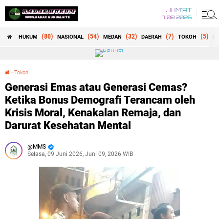
JUM'AT
7 08 2026
(80)
(54)
(32)
(7)
(5)
HUKUM
NASIONAL
MEDAN
DAERAH
TOKOH
RE
›
Tokoh
Generasi Emas atau Generasi Cemas? Ketika Bonus Demografi Terancam oleh Krisis Moral, Kenakalan Remaja, dan Darurat Kesehatan Mental
Generasi Emas atau Generasi Cemas?
Ketika Bonus Demografi Terancam oleh
Krisis Moral, Kenakalan Remaja, dan
Darurat Kesehatan Mental
MMS
Selasa, 09 Juni 2026, Juni 09, 2026 WIB