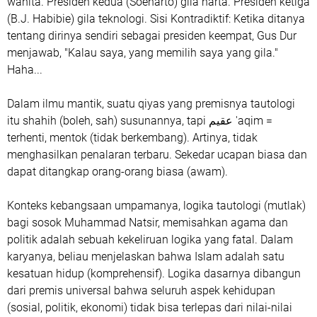
wanita. Presiden kedua (Soeharto) gila harta. Presiden ketiga
(B.J. Habibie) gila teknologi. Sisi Kontradiktif: Ketika ditanya
tentang dirinya sendiri sebagai presiden keempat, Gus Dur
menjawab, "Kalau saya, yang memilih saya yang gila."
Haha...
Dalam ilmu mantik, suatu qiyas yang premisnya tautologi
itu shahih (boleh, sah) susunannya, tapi عقيم 'aqim =
terhenti, mentok (tidak berkembang). Artinya, tidak
menghasilkan penalaran terbaru. Sekedar ucapan biasa dan
dapat ditangkap orang-orang biasa (awam).
Konteks kebangsaan umpamanya, logika tautologi (mutlak)
bagi sosok Muhammad Natsir, memisahkan agama dan
politik adalah sebuah kekeliruan logika yang fatal. Dalam
karyanya, beliau menjelaskan bahwa Islam adalah satu
kesatuan hidup (komprehensif). Logika dasarnya dibangun
dari premis universal bahwa seluruh aspek kehidupan
(sosial, politik, ekonomi) tidak bisa terlepas dari nilai-nilai