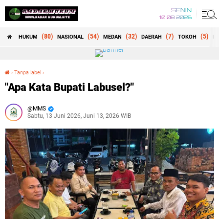
SENIN
10 08 2026
(80)
(54)
(32)
(7)
(5)
HUKUM
NASIONAL
MEDAN
DAERAH
TOKOH
RE
›
Tanpa label
›
"Apa Kata Bupati Labusel?"
"Apa Kata Bupati Labusel?"
MMS
Sabtu, 13 Juni 2026, Juni 13, 2026 WIB