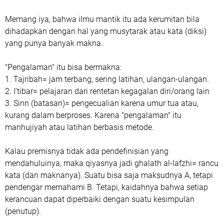
Memang iya, bahwa ilmu mantik itu ada kerumitan bila
dihadapkan dengan hal yang musytarak atau kata (diksi)
yang punya banyak makna.
"Pengalaman" itu bisa bermakna:
1. Tajribah= jam terbang, sering latihan, ulangan-ulangan.
2. I’tibar= pelajaran dari rentetan kegagalan diri/orang lain
3. Sinn (batasan)= pengecualian karena umur tua atau,
kurang dalam berproses. Karena "pengalaman" itu
manhujiyah atau latihan berbasis metode.
Kalau premisnya tidak ada pendefinisian yang
mendahuluinya, maka qiyasnya jadi ghalath al-lafzhi= rancu
kata (dan maknanya). Suatu bisa saja maksudnya A, tetapi
pendengar memahami B. Tetapi, kaidahnya bahwa setiap
kerancuan dapat diperbaiki dengan suatu kesimpulan
(penutup).