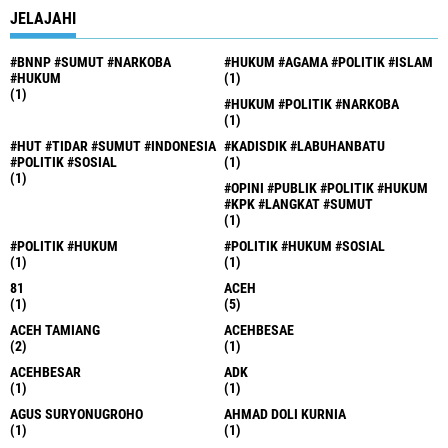
JELAJAHI
#BNNP #SUMUT #NARKOBA
#HUKUM #AGAMA #POLITIK #ISLAM
#HUKUM
(1)
(1)
#HUKUM #POLITIK #NARKOBA
(1)
#HUT #TIDAR #SUMUT #INDONESIA
#KADISDIK #LABUHANBATU
#POLITIK #SOSIAL
(1)
(1)
#OPINI #PUBLIK #POLITIK #HUKUM
#KPK #LANGKAT #SUMUT
(1)
#POLITIK #HUKUM
#POLITIK #HUKUM #SOSIAL
(1)
(1)
81
ACEH
(1)
(5)
ACEH TAMIANG
ACEHBESAE
(2)
(1)
ACEHBESAR
ADK
(1)
(1)
AGUS SURYONUGROHO
AHMAD DOLI KURNIA
(1)
(1)