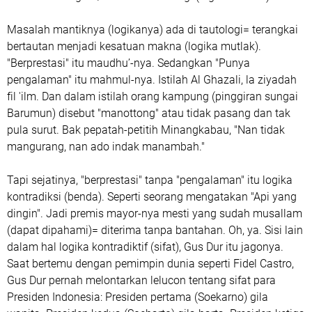
Masalah mantiknya (logikanya) ada di tautologi= terangkai
bertautan menjadi kesatuan makna (logika mutlak).
"Berprestasi" itu maudhu’-nya. Sedangkan "Punya
pengalaman" itu mahmul-nya. Istilah Al Ghazali, la ziyadah
fil 'ilm. Dan dalam istilah orang kampung (pinggiran sungai
Barumun) disebut "manottong" atau tidak pasang dan tak
pula surut. Bak pepatah-petitih Minangkabau, "Nan tidak
mangurang, nan ado indak manambah."
Tapi sejatinya, "berprestasi" tanpa "pengalaman" itu logika
kontradiksi (benda). Seperti seorang mengatakan "Api yang
dingin". Jadi premis mayor-nya mesti yang sudah musallam
(dapat dipahami)= diterima tanpa bantahan. Oh, ya. Sisi lain
dalam hal logika kontradiktif (sifat), Gus Dur itu jagonya.
Saat bertemu dengan pemimpin dunia seperti Fidel Castro,
Gus Dur pernah melontarkan lelucon tentang sifat para
Presiden Indonesia: Presiden pertama (Soekarno) gila