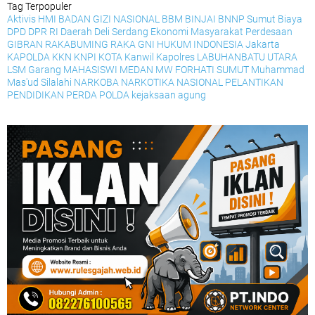
Tag Terpopuler
Aktivis HMI
BADAN GIZI NASIONAL
BBM
BINJAI
BNNP Sumut
Biaya
DPD
DPR RI
Daerah
Deli Serdang
Ekonomi Masyarakat Perdesaan
GIBRAN RAKABUMING RAKA
GNI
HUKUM
INDONESIA
Jakarta
KAPOLDA
KKN
KNPI
KOTA
Kanwil
Kapolres
LABUHANBATU UTARA
LSM Garang
MAHASISWI
MEDAN
MW FORHATI SUMUT
Muhammad
Mas'ud Silalahi
NARKOBA
NARKOTIKA
NASIONAL
PELANTIKAN
PENDIDIKAN
PERDA
POLDA
kejaksaan agung