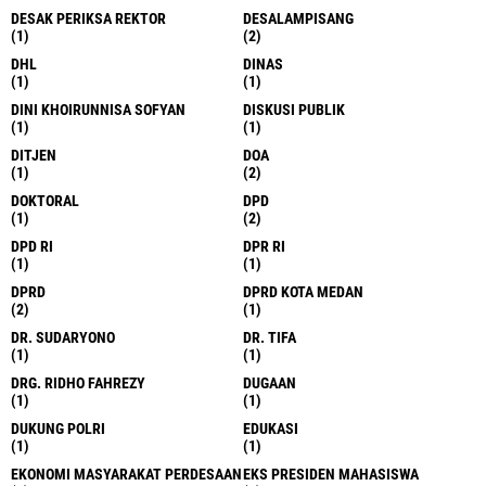
DESAK PERIKSA REKTOR
DESALAMPISANG
(1)
(2)
DHL
DINAS
(1)
(1)
DINI KHOIRUNNISA SOFYAN
DISKUSI PUBLIK
(1)
(1)
DITJEN
DOA
(1)
(2)
DOKTORAL
DPD
(1)
(2)
DPD RI
DPR RI
(1)
(1)
DPRD
DPRD KOTA MEDAN
(2)
(1)
DR. SUDARYONO
DR. TIFA
(1)
(1)
DRG. RIDHO FAHREZY
DUGAAN
(1)
(1)
DUKUNG POLRI
EDUKASI
(1)
(1)
EKONOMI MASYARAKAT PERDESAAN
EKS PRESIDEN MAHASISWA