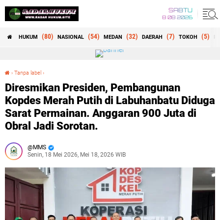
SABTU
8 08 2026
(80)
(54)
(32)
(7)
(5)
HUKUM
NASIONAL
MEDAN
DAERAH
TOKOH
RE
›
Tanpa label
›
Diresmikan Presiden, Pembangunan Kopdes Merah Putih di Labuhanbatu Diduga Sarat Permainan. Anggaran 900 Juta di Obral Jadi Sorotan.
Diresmikan Presiden, Pembangunan
Kopdes Merah Putih di Labuhanbatu Diduga
Sarat Permainan. Anggaran 900 Juta di
Obral Jadi Sorotan.
MMS
Senin, 18 Mei 2026, Mei 18, 2026 WIB