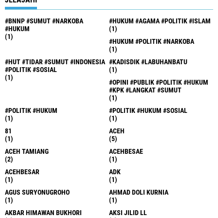
#BNNP #SUMUT #NARKOBA
#HUKUM #AGAMA #POLITIK #ISLAM
#HUKUM
(1)
(1)
#HUKUM #POLITIK #NARKOBA
(1)
#HUT #TIDAR #SUMUT #INDONESIA
#KADISDIK #LABUHANBATU
#POLITIK #SOSIAL
(1)
(1)
#OPINI #PUBLIK #POLITIK #HUKUM
#KPK #LANGKAT #SUMUT
(1)
#POLITIK #HUKUM
#POLITIK #HUKUM #SOSIAL
(1)
(1)
81
ACEH
(1)
(5)
ACEH TAMIANG
ACEHBESAE
(2)
(1)
ACEHBESAR
ADK
(1)
(1)
AGUS SURYONUGROHO
AHMAD DOLI KURNIA
(1)
(1)
AKBAR HIMAWAN BUKHORI
AKSI JILID LL