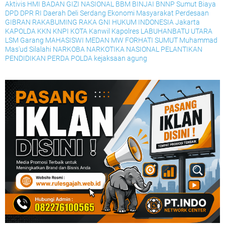
Aktivis HMI
BADAN GIZI NASIONAL
BBM
BINJAI
BNNP Sumut
Biaya
DPD
DPR RI
Daerah
Deli Serdang
Ekonomi Masyarakat Perdesaan
GIBRAN RAKABUMING RAKA
GNI
HUKUM
INDONESIA
Jakarta
KAPOLDA
KKN
KNPI
KOTA
Kanwil
Kapolres
LABUHANBATU UTARA
LSM Garang
MAHASISWI
MEDAN
MW FORHATI SUMUT
Muhammad
Mas'ud Silalahi
NARKOBA
NARKOTIKA
NASIONAL
PELANTIKAN
PENDIDIKAN
PERDA
POLDA
kejaksaan agung