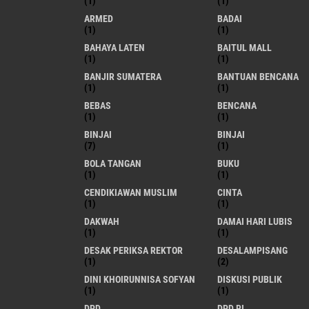
(1)
(1)
ARMED
BADAI
(1)
(1)
BAHAYA LATEN
BAITUL MALL
(1)
(1)
BANJIR SUMATERA
BANTUAN BENCANA
(1)
(1)
BEBAS
BENCANA
(1)
(1)
BINJAI
BINJAI
(7)
(1)
BOLA TANGAN
BUKU
(1)
(1)
CENDIKIAWAN MUSLIM
CINTA
(1)
(1)
DAKWAH
DAMAI HARI LUBIS
(1)
(1)
DESAK PERIKSA REKTOR
DESALAMPISANG
(1)
(2)
DINI KHOIRUNNISA SOFYAN
DISKUSI PUBLIK
(1)
(1)
DPD
DPD RI