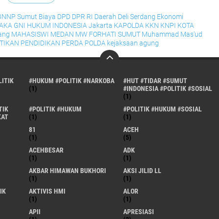
BNNP Sumut
Biaya
DPD
DPR RI
Daerah
Deli Serdang
Ekonomi
RAKA
GNI
HUKUM
INDONESIA
Jakarta
KAPOLDA
KKN
KNPI
KOTA
ang
MAHASISWI
MEDAN
MW FORHATI SUMUT
Muhammad Mas'ud
TIKAN
PENDIDIKAN
PERDA
POLDA
kejaksaan agung
ITIK
#HUKUM #POLITIK #NARKOBA
#HUT #TIDAR #SUMUT
(1)
#INDONESIA #POLITIK #SOSIAL
(1)
TIK
#POLITIK #HUKUM
#POLITIK #HUKUM #SOSIAL
KAT
(1)
(1)
81
ACEH
(1)
(5)
ACEHBESAR
ADK
(1)
(1)
AKBAR HIMAWAN BUKHORI
AKSI JILID LL
(1)
(1)
IK
AKTIVIS HMI
ALOR
(1)
(1)
APII
APRESIASI