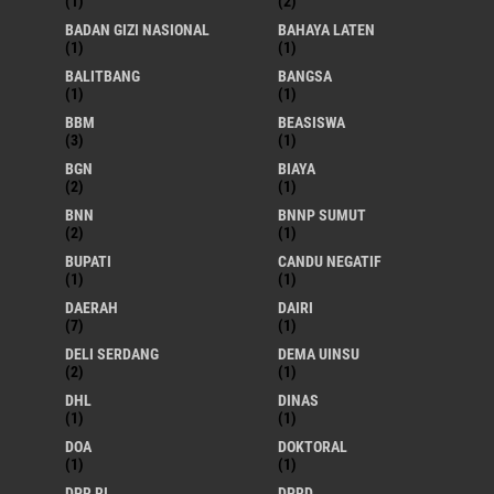
(1)
(2)
BADAN GIZI NASIONAL
BAHAYA LATEN
(1)
(1)
BALITBANG
BANGSA
(1)
(1)
BBM
BEASISWA
(3)
(1)
BGN
BIAYA
(2)
(1)
BNN
BNNP SUMUT
(2)
(1)
BUPATI
CANDU NEGATIF
(1)
(1)
DAERAH
DAIRI
(7)
(1)
DELI SERDANG
DEMA UINSU
(2)
(1)
DHL
DINAS
(1)
(1)
DOA
DOKTORAL
(1)
(1)
DPR RI
DPRD