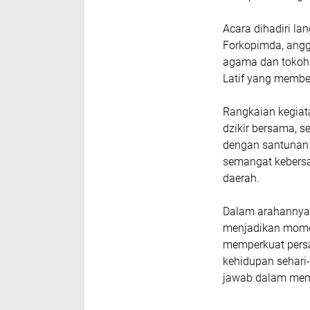
Acara dihadiri la
Forkopimda, angg
agama dan tokoh 
Latif yang membe
Rangkaian kegiata
dzikir bersama, s
dengan santunan 
semangat kebersa
daerah.
Dalam arahannya,
menjadikan momen
memperkuat persa
kehidupan sehari
jawab dalam mem