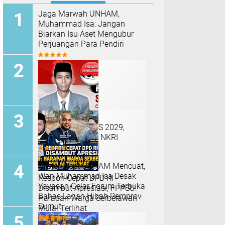
Jaga Marwah UNHAM,
Muhammad Isa: Jangan
Biarkan Isu Aset Mengubur
Perjuangan Para Pendiri
SAMSURI CAPRES 2029,
PILIHAN RAKYAT NKRI
Misteri Aset UNHAM Mencuat,
Wan Muhammad Isa Desak
Respon Cepat DPD RI
Yayasan Gelar Forum Terbuka
Disambut Apresiasi, FPPSU:
Bahas Lahan Hibah Pemprov
Harapan Warga Serbelawan
Sumut
Mulai Terlihat