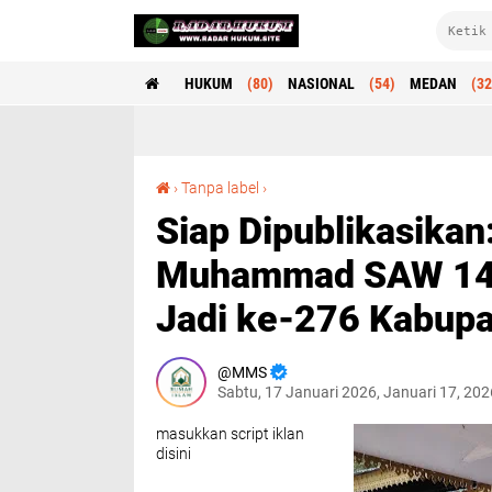
HUKUM
(80)
NASIONAL
(54)
MEDAN
(32
Siap Dipublikasikan: Peringatan Isra’ Mi’raj Nabi Muhammad SAW 1447 H Warnai Rangkaian Hari Jadi ke-276 Kabupaten Langkat
›
Tanpa label
›
Siap Dipublikasikan:
Muhammad SAW 1447
Jadi ke-276 Kabupa
MMS
Sabtu, 17 Januari 2026, Januari 17, 20
masukkan script iklan
disini