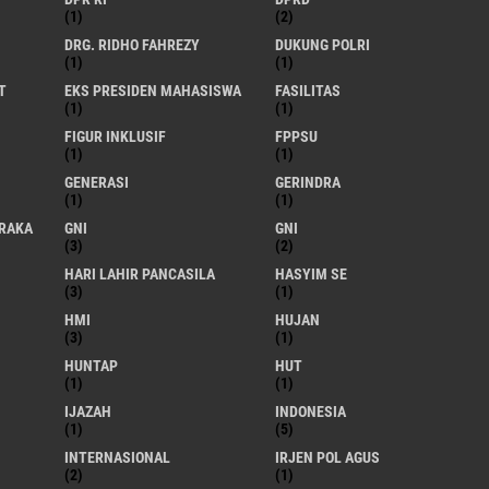
(1)
(2)
DRG. RIDHO FAHREZY
DUKUNG POLRI
(1)
(1)
T
EKS PRESIDEN MAHASISWA
FASILITAS
(1)
(1)
FIGUR INKLUSIF
FPPSU
(1)
(1)
GENERASI
GERINDRA
(1)
(1)
RAKA
GNI
GNI
(3)
(2)
HARI LAHIR PANCASILA
HASYIM SE
(3)
(1)
HMI
HUJAN
(3)
(1)
HUNTAP
HUT
(1)
(1)
IJAZAH
INDONESIA
(1)
(5)
INTERNASIONAL
IRJEN POL AGUS
(2)
(1)