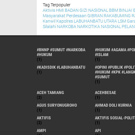
Tag Terpopuler
Aktivis HMI
BADAN GIZI NASIONAL
BBM
BINJAI
Masyarakat Perdesaan
GIBRAN RAKABUMING 
Kanwil
Kapolres
LABUHANBATU UTARA
LSM Gar
Silalahi
NARKOBA
NARKOTIKA
NASIONAL
PELAN
#BNNP #SUMUT #NARKOBA
#HUKUM #AGAMA #POL
#HUKUM
#ISLAM
(1)
(1)
#KADISDIK #LABUHANBATU
#OPINI #PUBLIK #POLI
(1)
#HUKUM #KPK #LANG
#SUMUT
(1)
ACEH TAMIANG
ACEHBESAE
(2)
(1)
AGUS SURYONUGROHO
AHMAD DOLI KURNIA
(1)
(1)
AKTIFIS
AKTIFIS SOSIAL-POLIT
(2)
(1)
AMPI
API