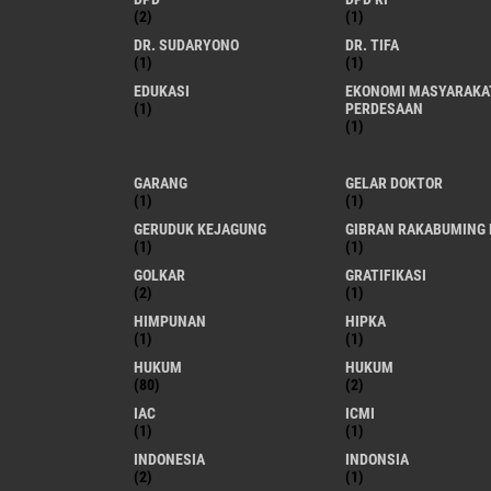
(2)
(1)
DR. SUDARYONO
DR. TIFA
(1)
(1)
EDUKASI
EKONOMI MASYARAKA
(1)
PERDESAAN
(1)
GARANG
GELAR DOKTOR
(1)
(1)
GERUDUK KEJAGUNG
GIBRAN RAKABUMING 
(1)
(1)
GOLKAR
GRATIFIKASI
(2)
(1)
HIMPUNAN
HIPKA
(1)
(1)
HUKUM
HUKUM
(80)
(2)
IAC
ICMI
(1)
(1)
INDONESIA
INDONSIA
(2)
(1)