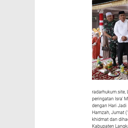
radarhukum.site,
peringatan Isra’
dengan Hari Jadi 
Hamzah, Jumat (1
khidmat dan dihad
Kabupaten Langk