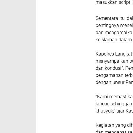
masukkan script i
Sementara itu, d
pentingnya mene
dan mengamalkan 
keislaman dalam 
Kapolres Langkat 
menyampaikan bah
dan kondusif. Pe
pengamanan terbuk
dengan unsur Pem
“Kami memastikan 
lancar, sehingga
khusyuk,” ujar K
Kegiatan yang dih
dan mendapat sam