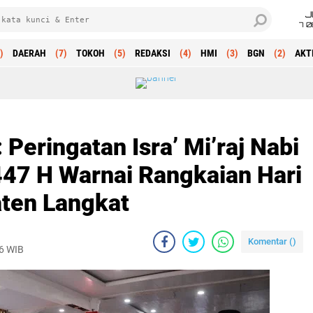
J
7 
)
DAERAH
(7)
TOKOH
(5)
REDAKSI
(4)
HMI
(3)
BGN
(2)
AKT
 Peringatan Isra’ Mi’raj Nabi
 H Warnai Rangkaian Hari
ten Langkat
Komentar (
)
26 WIB