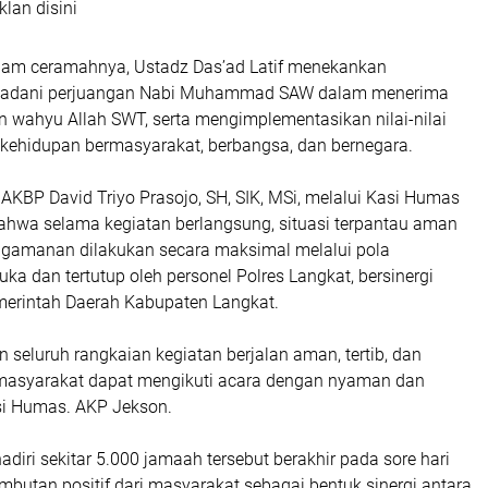
klan disini
alam ceramahnya, Ustadz Das’ad Latif menekankan
ladani perjuangan Nabi Muhammad SAW dalam menerima
wahyu Allah SWT, serta mengimplementasikan nilai-nilai
kehidupan bermasyarakat, berbangsa, dan bernegara.
AKBP David Triyo Prasojo, SH, SIK, MSi, melalui Kasi Humas
wa selama kegiatan berlangsung, situasi terpantau aman
ngamanan dilakukan secara maksimal melalui pola
a dan tertutup oleh personel Polres Langkat, bersinergi
erintah Daerah Kabupaten Langkat.
seluruh rangkaian kegiatan berjalan aman, tertib, dan
 masyarakat dapat mengikuti acara dengan nyaman dan
asi Humas. AKP Jekson.
adiri sekitar 5.000 jamaah tersebut berakhir pada sore hari
butan positif dari masyarakat sebagai bentuk sinergi antara