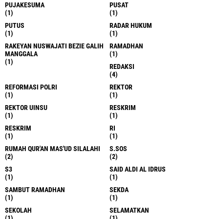
PUJAKESUMA
PUSAT
(1)
(1)
PUTUS
RADAR HUKUM
(1)
(1)
RAKEYAN NUSWAJATI BEZIE GALIH
RAMADHAN
MANGGALA
(1)
(1)
REDAKSI
(4)
REFORMASI POLRI
REKTOR
(1)
(1)
REKTOR UINSU
RESKRIM
(1)
(1)
RESKRIM
RI
(1)
(1)
RUMAH QUR'AN MAS'UD SILALAHI
S.SOS
(2)
(2)
S3
SAID ALDI AL IDRUS
(1)
(1)
SAMBUT RAMADHAN
SEKDA
(1)
(1)
SEKOLAH
SELAMATKAN
(1)
(1)