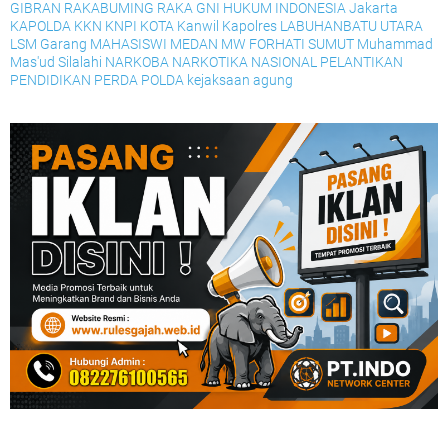
GIBRAN RAKABUMING RAKA
GNI
HUKUM
INDONESIA
Jakarta
KAPOLDA
KKN
KNPI
KOTA
Kanwil
Kapolres
LABUHANBATU UTARA
LSM Garang
MAHASISWI
MEDAN
MW FORHATI SUMUT
Muhammad
Mas'ud Silalahi
NARKOBA
NARKOTIKA
NASIONAL
PELANTIKAN
PENDIDIKAN
PERDA
POLDA
kejaksaan agung