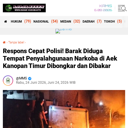
KAMIS
6 08 2026
(79)
(54)
(32)
(7)
(5)
HUKUM
NASIONAL
MEDAN
DAERAH
TOKOH
RE
›
Tanpa label
›
Respons Cepat Polisi! Barak Diduga Tempat Penyalahgunaan Narkoba di Aek Kanopan Timur Dibongkar dan Dibakar
Respons Cepat Polisi! Barak Diduga
Tempat Penyalahgunaan Narkoba di Aek
Kanopan Timur Dibongkar dan Dibakar
MMS
Rabu, 24 Juni 2026, Juni 24, 2026 WIB