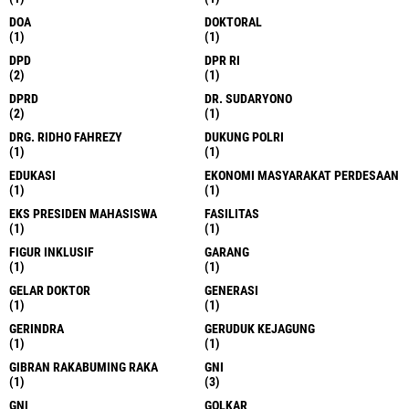
DOA
DOKTORAL
(1)
(1)
DPD
DPR RI
(2)
(1)
DPRD
DR. SUDARYONO
(2)
(1)
DRG. RIDHO FAHREZY
DUKUNG POLRI
(1)
(1)
EDUKASI
EKONOMI MASYARAKAT PERDESAAN
(1)
(1)
EKS PRESIDEN MAHASISWA
FASILITAS
(1)
(1)
FIGUR INKLUSIF
GARANG
(1)
(1)
GELAR DOKTOR
GENERASI
(1)
(1)
GERINDRA
GERUDUK KEJAGUNG
(1)
(1)
GIBRAN RAKABUMING RAKA
GNI
(1)
(3)
GNI
GOLKAR