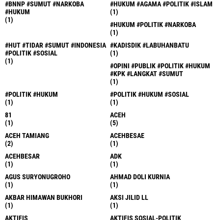
#BNNP #SUMUT #NARKOBA
#HUKUM #AGAMA #POLITIK #ISLAM
#HUKUM
(1)
(1)
#HUKUM #POLITIK #NARKOBA
(1)
#HUT #TIDAR #SUMUT #INDONESIA
#KADISDIK #LABUHANBATU
#POLITIK #SOSIAL
(1)
(1)
#OPINI #PUBLIK #POLITIK #HUKUM
#KPK #LANGKAT #SUMUT
(1)
#POLITIK #HUKUM
#POLITIK #HUKUM #SOSIAL
(1)
(1)
81
ACEH
(1)
(5)
ACEH TAMIANG
ACEHBESAE
(2)
(1)
ACEHBESAR
ADK
(1)
(1)
AGUS SURYONUGROHO
AHMAD DOLI KURNIA
(1)
(1)
AKBAR HIMAWAN BUKHORI
AKSI JILID LL
(1)
(1)
AKTIFIS
AKTIFIS SOSIAL-POLITIK