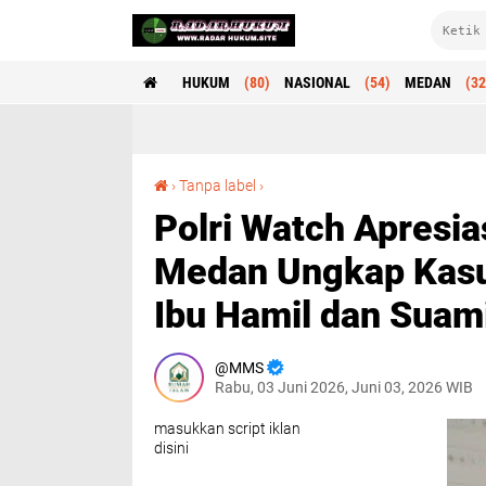
HUKUM
(80)
NASIONAL
(54)
MEDAN
(32
Polri Watch Apresiasi Gerak Cepat Polrestabes Medan Ungkap Kasus Penganiayaan terhadap Ibu Hamil dan Suaminya di Tembung
›
Tanpa label
›
Polri Watch Apresia
Medan Ungkap Kasu
Ibu Hamil dan Suam
MMS
Rabu, 03 Juni 2026, Juni 03, 2026 WIB
masukkan script iklan
disini