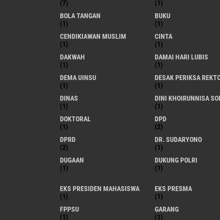
(7)
(1)
BOLA TANGAN
BUKU
(1)
(1)
CENDIKIAWAN MUSLIM
CINTA
(1)
(1)
DAKWAH
DAMAI HARI LUBIS
(1)
(1)
DEMA UINSU
DESAK PERIKSA REKT
(1)
(1)
DINAS
DINI KHOIRUNNISA SO
(1)
(1)
DOKTORAL
DPD
(1)
(2)
DPRD
DR. SUDARYONO
(2)
(1)
DUGAAN
DUKUNG POLRI
(1)
(1)
EKS PRESIDEN MAHASISWA
EKS PRESMA
(1)
(1)
FPPSU
GARANG
(1)
(1)