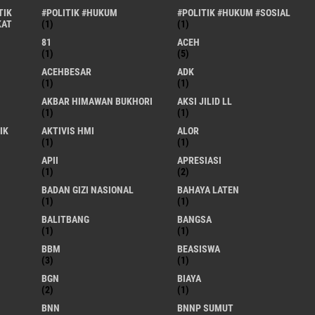
TIK
#POLITIK #HUKUM
#POLITIK #HUKUM #SOSIAL
KAT
(1)
(1)
81
ACEH
(1)
(5)
ACEHBESAR
ADK
(1)
(1)
AKBAR HIMAWAN BUKHORI
AKSI JILID LL
(1)
(1)
IK
AKTIVIS HMI
ALOR
(1)
(1)
APII
APRESIASI
(1)
(2)
BADAN GIZI NASIONAL
BAHAYA LATEN
(1)
(1)
BALITBANG
BANGSA
(1)
(1)
BBM
BEASISWA
(3)
(1)
BGN
BIAYA
(2)
(1)
BNN
BNNP SUMUT