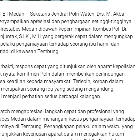
| Medan – Seketaris Jendral Polri Watch, Drs. M. Akbar
menyampaikan apresiasi dan penghargaan setinggi-tingginya
olrestabes Medan dibawah kepemimpinan Kombes Pol. Dr.
anjuntak, S.I.K., M.H yang bergerak cepat dalam mengungkap
pelaku penganiayaan terhadap seorang ibu hamil dan
rjadi di kawasan Tembung.
rbakti, respons cepat yang ditunjukkan oleh aparat kepolisian
 nyata komitmen Polri dalam memberikan perlindungan,
asa keadilan kepada masyarakat. Terlebih, korban dalam
ut merupakan seorang ibu yang sedang mengandung,
i menjadi perhatian serius berbagai kalangan.
Watch mengapresiasi langkah cepat dan profesional yang
stabes Medan dalam menangani kasus penganiayaan terhadap
aminya di Tembung. Penangkapan pelaku dalam waktu yang
menunjukkan keseriusan aparat dalam menegakkan hukum