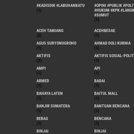
#KADISDIK #LABUHANBATU
#OPINI #PUBLIK #POLI
(1)
#HUKUM #KPK #LANG
#SUMUT
(1)
ACEH TAMIANG
ACEHBESAE
(2)
(1)
AGUS SURYONUGROHO
AHMAD DOLI KURNIA
(1)
(1)
AKTIFIS
AKTIFIS SOSIAL-POLIT
(2)
(1)
AMPI
API
(1)
(1)
ARMED
BADAI
(1)
(1)
BAHAYA LATEN
BAITUL MALL
(1)
(1)
BANJIR SUMATERA
BANTUAN BENCANA
(1)
(1)
BEBAS
BENCANA
(1)
(1)
BINJAI
BINJAI