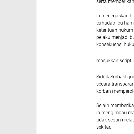
serta memberikan 
Ia menegaskan ba
terhadap ibu hami
ketentuan hukum 
pelaku menjadi b
konsekuensi huku
masukkan script i
Siddik Surbakti j
secara transparan
korban memperole
Selain memberika
ia mengimbau mas
tidak segan melap
sekitar.