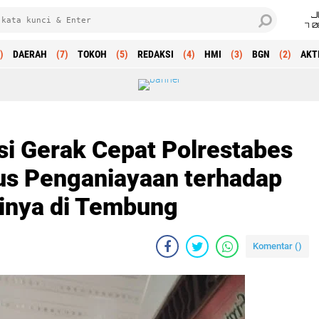
J
7 
)
DAERAH
(7)
TOKOH
(5)
REDAKSI
(4)
HMI
(3)
BGN
(2)
AKT
si Gerak Cepat Polrestabes
s Penganiayaan terhadap
inya di Tembung
Komentar (
)