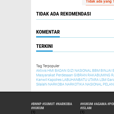
Tidak ada yang T
TIDAK ADA REKOMENDASI
KOMENTAR
TERKINI
Tag Terpopuler
Aktivis HMI
BADAN GIZI NASIONAL
BBM
BINJAI
Masyarakat Perdesaan
GIBRAN RAKABUMING 
Kanwil
Kapolres
LABUHANBATU UTARA
LSM Gar
Silalahi
NARKOBA
NARKOTIKA
NASIONAL
PELAN
#BNNP #SUMUT #NARKOBA
#HUKUM #AGAMA #POL
#HUKUM
#ISLAM
(1)
(1)