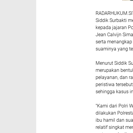
RADARHUKUM.SITE 
Siddik Surbakti 
kepada jajaran P
Jean Calvijn Sim
serta menangkap 
suaminya yang te
Menurut Siddik Su
merupakan bentuk
pelayanan, dan r
peristiwa terseb
sehingga kasus in
"Kami dari Polri 
dilakukan Polre
ibu hamil dan su
relatif singkat 