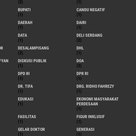
(2)
(1)
BUPATI
CANDU NEGATIF
(1)
(1)
DAERAH
DAIRI
(7)
(1)
DATA
DELI SERDANG
(1)
(2)
OR
DESALAMPISANG
DHL
(2)
(1)
FYAN
DISKUSI PUBLIK
DOA
(1)
(2)
DPD RI
DPR RI
(1)
(1)
DR. TIFA
DRG. RIDHO FAHREZY
(1)
(1)
EDUKASI
EKONOMI MASYARAKAT
(1)
PERDESAAN
(1)
FASILITAS
FIGUR INKLUSIF
(1)
(1)
GELAR DOKTOR
GENERASI
(1)
(1)