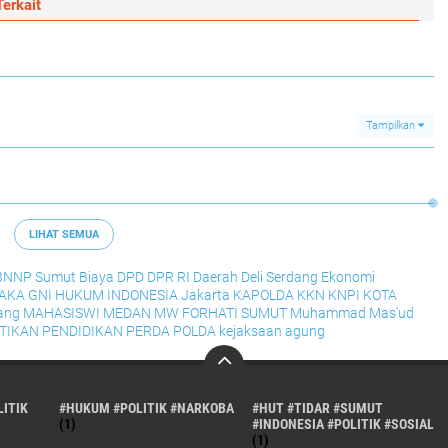
erkait
Tampilkan
LIHAT SEMUA
BNNP Sumut
Biaya
DPD
DPR RI
Daerah
Deli Serdang
Ekonomi
RAKA
GNI
HUKUM
INDONESIA
Jakarta
KAPOLDA
KKN
KNPI
KOTA
ang
MAHASISWI
MEDAN
MW FORHATI SUMUT
Muhammad Mas'ud
TIKAN
PENDIDIKAN
PERDA
POLDA
kejaksaan agung
ITIK
#HUKUM #POLITIK #NARKOBA
#HUT #TIDAR #SUMUT
(1)
#INDONESIA #POLITIK #SOSIAL
(1)