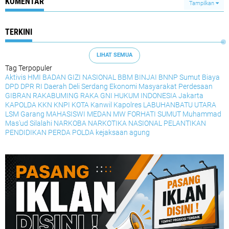
KOMENTAR
Tampilkan
TERKINI
LIHAT SEMUA
Tag Terpopuler
Aktivis HMI
BADAN GIZI NASIONAL
BBM
BINJAI
BNNP Sumut
Biaya
DPD
DPR RI
Daerah
Deli Serdang
Ekonomi Masyarakat Perdesaan
GIBRAN RAKABUMING RAKA
GNI
HUKUM
INDONESIA
Jakarta
KAPOLDA
KKN
KNPI
KOTA
Kanwil
Kapolres
LABUHANBATU UTARA
LSM Garang
MAHASISWI
MEDAN
MW FORHATI SUMUT
Muhammad
Mas'ud Silalahi
NARKOBA
NARKOTIKA
NASIONAL
PELANTIKAN
PENDIDIKAN
PERDA
POLDA
kejaksaan agung