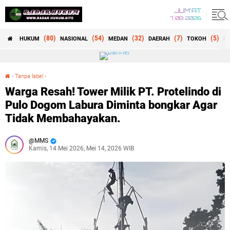
JUM'AT
7 08 2026
(80)
(54)
(32)
(7)
(5)
HUKUM
NASIONAL
MEDAN
DAERAH
TOKOH
RE
›
Tanpa label
›
Warga Resah! Tower Milik PT. Protelindo di Pulo Dogom Labura Diminta bongkar Agar Tidak Membahayakan.
Warga Resah! Tower Milik PT. Protelindo di
Pulo Dogom Labura Diminta bongkar Agar
Tidak Membahayakan.
MMS
Kamis, 14 Mei 2026, Mei 14, 2026 WIB