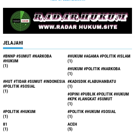
JELAJAHI
#BNNP #SUMUT #NARKOBA
#HUKUM #AGAMA #POLITIK #ISLAM
#HUKUM
(1)
(1)
#HUKUM #POLITIK #NARKOBA
(1)
#HUT #TIDAR #SUMUT #INDONESIA
#KADISDIK #LABUHANBATU
#POLITIK #SOSIAL
(1)
(1)
#OPINI #PUBLIK #POLITIK #HUKUM
#KPK #LANGKAT #SUMUT
(1)
#POLITIK #HUKUM
#POLITIK #HUKUM #SOSIAL
(1)
(1)
81
ACEH
(1)
(5)