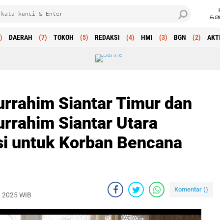
6 0
)
DAERAH
(7)
TOKOH
(5)
REDAKSI
(4)
HMI
(3)
BGN
(2)
AKT
turrahim Siantar Timur dan
urrahim Siantar Utara
i untuk Korban Bencana
Komentar (
)
, 2025 WIB