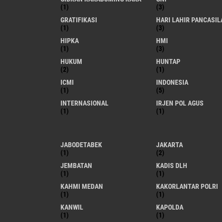
(1)
(3)
GRATIFIKASI
HARI LAHIR PANCASIL
(1)
(3)
HIPKA
HMI
(1)
(3)
HUKUM
HUNTAP
(2)
(1)
ICMI
INDONESIA
(1)
(5)
INTERNASIONAL
IRJEN POL AGUS
(1)
(1)
JABODETABEK
JAKARTA
(1)
(2)
JEMBATAN
KADIS DLH
(1)
(1)
KAHMI MEDAN
KAKORLANTAR POLRI
(1)
(1)
KANWIL
KAPOLDA
(1)
(1)