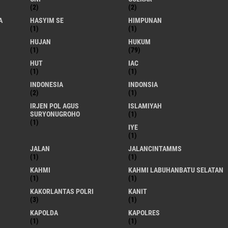
(2)
(2)
A
HASYIM SE
HIMPUNAN
(1)
(1)
HUJAN
HUKUM
(1)
(79)
HUT
IAC
(1)
(1)
INDONESIA
INDONSIA
(2)
(1)
IRJEN POL AGUS
ISLAMIYAH
SURYONUGROHO
(1)
(1)
IYE
(1)
JALAN
JALANCINTAMMS
(1)
(1)
KAHMI
KAHMI LABUHANBATU SELATAN
(1)
(1)
KAKORLANTAS POLRI
KANIT
(3)
(1)
KAPOLDA
KAPOLRES
(1)
(1)