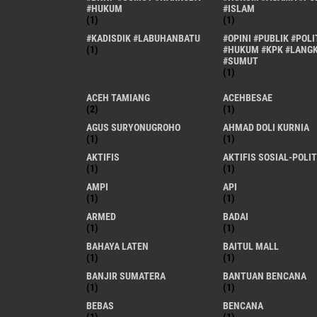
#HUKUM
#ISLAM
(1)
(1)
#KADISDIK #LABUHANBATU
#OPINI #PUBLIK #POLI
(1)
#HUKUM #KPK #LANG
#SUMUT
(1)
ACEH TAMIANG
ACEHBESAE
(2)
(1)
AGUS SURYONUGROHO
AHMAD DOLI KURNIA
(1)
(1)
AKTIFIS
AKTIFIS SOSIAL-POLIT
(1)
(1)
AMPI
API
(1)
(1)
ARMED
BADAI
(1)
(1)
BAHAYA LATEN
BAITUL MALL
(1)
(1)
BANJIR SUMATERA
BANTUAN BENCANA
(1)
(1)
BEBAS
BENCANA