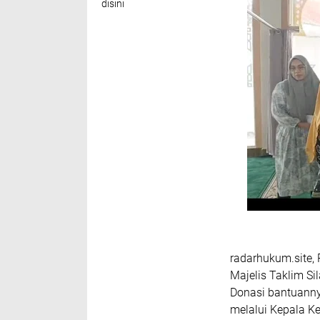
disini
radarhukum.site, P
Majelis Taklim S
Donasi bantuanny
melalui Kepala K