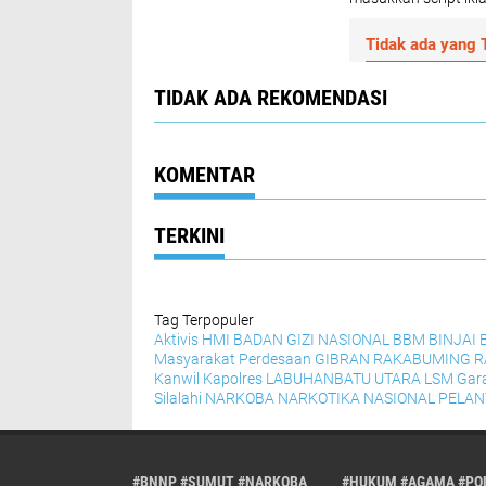
Tidak ada yang T
TIDAK ADA REKOMENDASI
KOMENTAR
TERKINI
Tag Terpopuler
Aktivis HMI
BADAN GIZI NASIONAL
BBM
BINJAI
Masyarakat Perdesaan
GIBRAN RAKABUMING 
Kanwil
Kapolres
LABUHANBATU UTARA
LSM Gar
Silalahi
NARKOBA
NARKOTIKA
NASIONAL
PELAN
#BNNP #SUMUT #NARKOBA
#HUKUM #AGAMA #POL