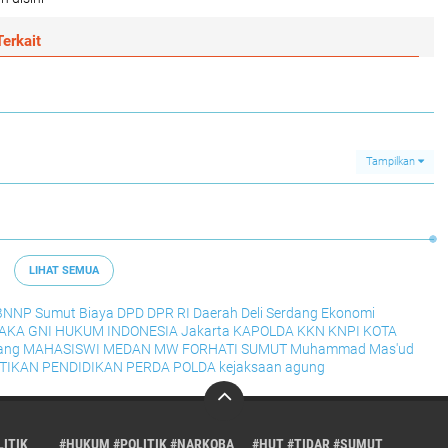
erkait
Tampilkan
LIHAT SEMUA
BNNP Sumut
Biaya
DPD
DPR RI
Daerah
Deli Serdang
Ekonomi
RAKA
GNI
HUKUM
INDONESIA
Jakarta
KAPOLDA
KKN
KNPI
KOTA
ang
MAHASISWI
MEDAN
MW FORHATI SUMUT
Muhammad Mas'ud
TIKAN
PENDIDIKAN
PERDA
POLDA
kejaksaan agung
ITIK
#HUKUM #POLITIK #NARKOBA
#HUT #TIDAR #SUMUT