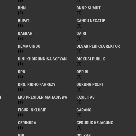
(2)
(1)
BNN
BNNP SUMUT
(2)
(1)
BUPATI
CANDU NEGATIF
(1)
(1)
DAERAH
DAIRI
(7)
(1)
DEMA UINSU
DESAK PERIKSA REKTOR
(1)
(1)
DINI KHOIRUNNISA SOFYAN
DISKUSI PUBLIK
(1)
(1)
DPD
DPR RI
(2)
(1)
DRG. RIDHO FAHREZY
DUKUNG POLRI
(1)
(1)
T
EKS PRESIDEN MAHASISWA
FASILITAS
(1)
(1)
FIGUR INKLUSIF
GARANG
(1)
(1)
GERINDRA
GERUDUK KEJAGUNG
(1)
(1)
GNI
GOLKAR