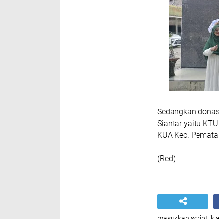
Sedangkan donasi
Siantar yaitu KT
KUA Kec. Pematan
(Red)
masukkan script ikla