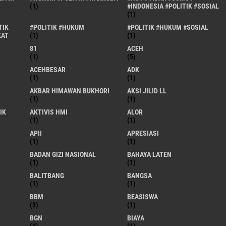
(1)
#INDONESIA #POLITIK #SOSIAL
(1)
TIK
#POLITIK #HUKUM
#POLITIK #HUKUM #SOSIAL
KAT
(1)
(1)
81
ACEH
(1)
(5)
ACEHBESAR
ADK
(1)
(1)
AKBAR HIMAWAN BUKHORI
AKSI JILID LL
(1)
(1)
IK
AKTIVIS HMI
ALOR
(1)
(1)
APII
APRESIASI
(1)
(1)
BADAN GIZI NASIONAL
BAHAYA LATEN
(1)
(1)
BALITBANG
BANGSA
(1)
(1)
BBM
BEASISWA
(3)
(1)
BGN
BIAYA