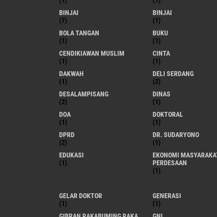
(1)
(1)
BINJAI
BINJAI
(7)
(1)
BOLA TANGAN
BUKU
(1)
(1)
CENDIKIAWAN MUSLIM
CINTA
(1)
(1)
DAKWAH
DELI SERDANG
(1)
(2)
DESALAMPISANG
DINAS
(2)
(1)
DOA
DOKTORAL
(1)
(1)
DPRD
DR. SUDARYONO
(2)
(1)
EDUKASI
EKONOMI MASYARAKA
(1)
PERDESAAN
(1)
GELAR DOKTOR
GENERASI
(1)
(1)
GIBRAN RAKABUMING RAKA
GNI