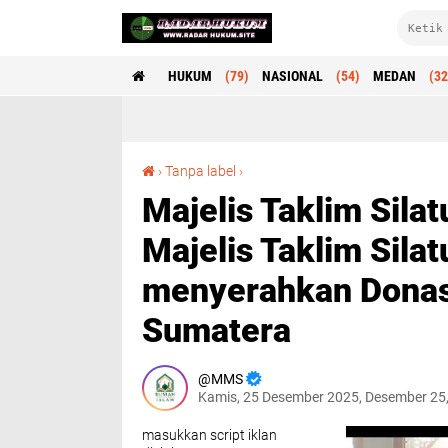
HUKUM
(79)
NASIONAL
(54)
MEDAN
(32
Majelis Taklim Silaturrahim Siantar Timur dan Majelis Taklim Silaturrahim Siantar Utara menyerahkan Donasi untuk Korban Bencana Sumatera
›
Tanpa label
›
Majelis Taklim Sila
Majelis Taklim Silat
menyerahkan Donas
Sumatera
MMS
Kamis, 25 Desember 2025, Desember 25
masukkan script iklan